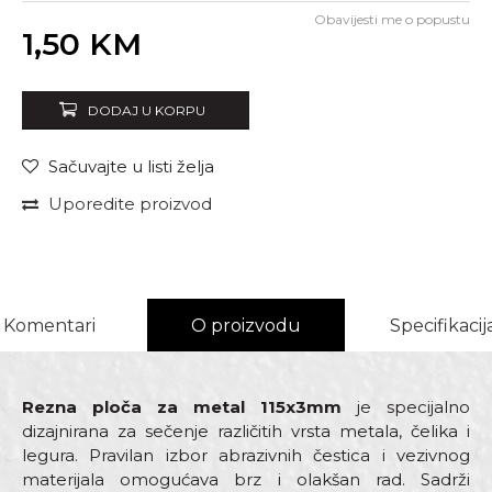
Obavijesti me o popustu
Unesi količinu
1,50
KM
DODAJ U KORPU
Sačuvajte u listi želja
Uporedite proizvod
Komentari
O proizvodu
Specifikacij
Rezna ploča za metal 115x3mm
je specijalno
dizajnirana za sečenje različitih vrsta metala, čelika i
legura. Pravilan izbor abrazivnih čestica i vezivnog
materijala omogućava brz i olakšan rad. Sadrži