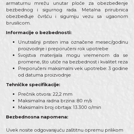
armaturnu mrežu unutar ploče za obezbeđenje
bezbednog i sigurnog rada. Metalna prirubnica
obezbeđuje čvršću i sigurniju vezu sa ugaonom
brusilicom.
Informacije o bezbednosti:
Unutrašnji prsten ima označene mesec/godinu
proizvodnje i preporučeni rok upotrebe
Svojstva materijala mogu vremenom da se
promene, što utiče na bezbednost i kvalitet reza
Preporučeni maksimalni vek upotrebe: 3 godine
od datuma proizvodnje
Tehničke specifikacije:
Prečnik otvora: 22,2 mm
Maksimalna radna brzina: 80 m/s
Maksimalni broj obrtaja: 13.300 o/min
Bezbednosna napomena:
Uvek nosite odgovarajuću zaštitnu opremu prilikom