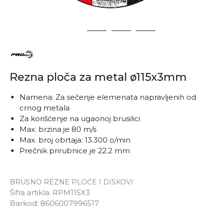
1
2
3
4
Rezna ploča za metal ø115x3mm
Namena: Za sečenje elemenata napravljenih od
crnog metala
Za korišćenje na ugaonoj brusilici
Max. brzina je 80 m/s
Max. broj obrtaja: 13.300 o/min
Prečnik prirubnice je 22.2 mm
BRUSNO REZNE PLOČE I DISKOVI
Šifra artikla:
RPM115X3
Barkod:
8606007996517