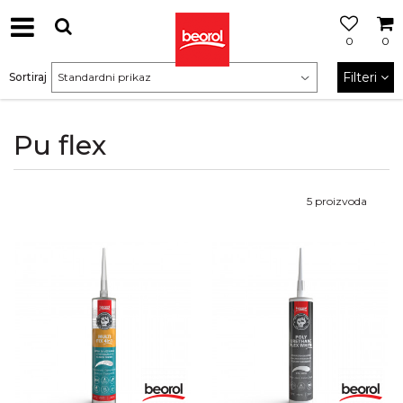
0
0
Filteri
Sortiraj
Pu flex
5
proizvoda