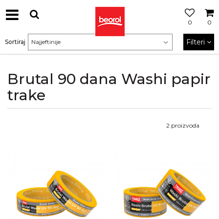
0
0
Filteri
Sortiraj
Brutal 90 dana Washi papir
trake
2
proizvoda