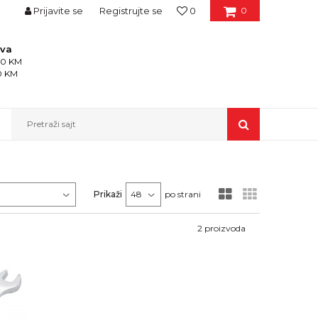
Prijavite se
Registrujte se
0
0
ava
150 KM
50 KM
Pretraži sajt
Prikaži
po strani
2
proizvoda