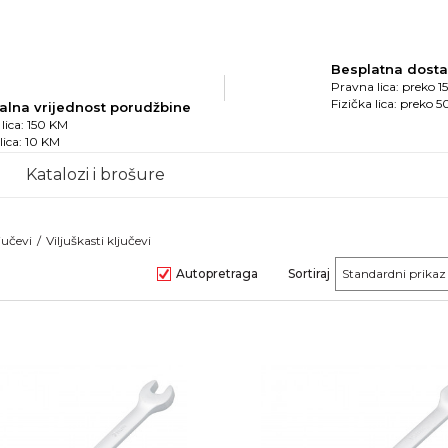
Besplatna dost
Pravna lica: preko 
Fizička lica: preko 
alna vrijednost porudžbine
lica: 150 KM
 lica: 10 KM
Katalozi i brošure
jučevi
Viljuškasti ključevi
Autopretraga
Sortiraj