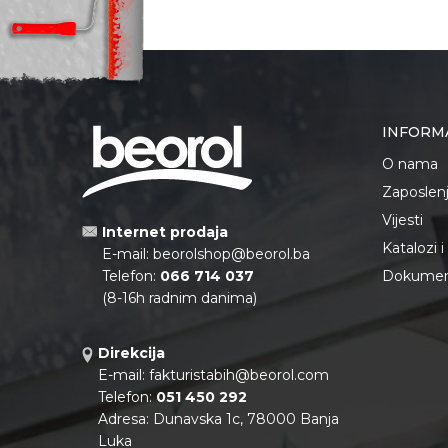
INFORM
O nama
Zaposlen
Vijesti
Internet prodaja
Katalozi 
E-mail:
beorolshop@beorol.ba
Telefon:
066 714 037
Dokument
(8-16h radnim danima)
Direkcija
E-mail:
fakturistabih@beorol.com
Telefon:
051 450 292
Adresa: Dunavska 1c, 78000 Banja
Luka