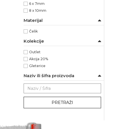
6 x 7mm
8 x 10mm
Materijal
Čelik
Kolekcije
Outlet
Akcija 20%
Gleterice
Naziv ili šifra proizvoda
PRETRAŽI