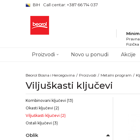
BIH
Call centar: +387 66 714 037
Minim
Pravna 
Fizička
Proizvodi
Novo u ponudi
Akcije
Beorol Bosna i Hercegovina
Proizvodi
Metalni program
Kl
Viljuškasti ključevi
Kombinovani ključevi
(13)
Okasti ključevi
(2)
Viljuškasti ključevi
(2)
Ostali ključevi
(3)
Oblik