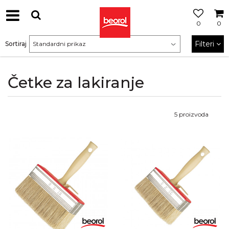
0
0
Filteri
Sortiraj
Četke za lakiranje
5
proizvoda