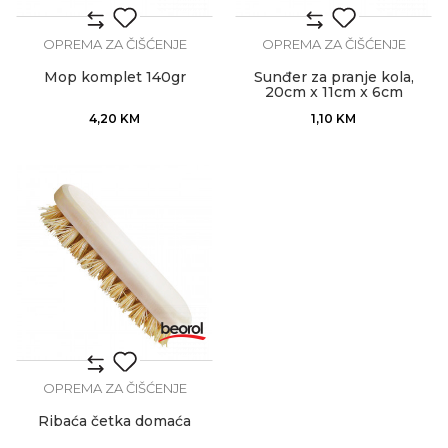
OPREMA ZA ČIŠĆENJE
OPREMA ZA ČIŠĆENJE
Mop komplet 140gr
Sunđer za pranje kola,
20cm x 11cm x 6cm
4,20
KM
1,10
KM
OPREMA ZA ČIŠĆENJE
Ribaća četka domaća