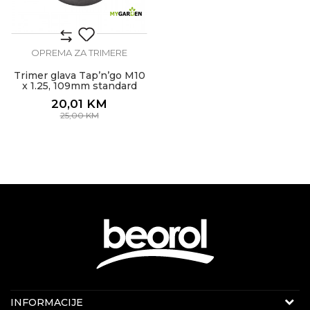
OPREMA ZA TRIMERE
Trimer glava Tap’n’go M10
x 1.25, 109mm standard
plus
20,01
KM
25,00
KM
Internet prodaja
INFORMACIJE