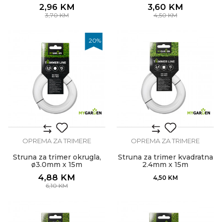
2,96
KM
3,60
KM
3,70
KM
4,50
KM
20
%
OPREMA ZA TRIMERE
OPREMA ZA TRIMERE
Struna za trimer okrugla,
Struna za trimer kvadratna
ø3.0mm x 15m
2.4mm x 15m
4,88
KM
4,50
KM
6,10
KM