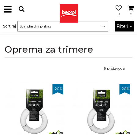
0
0
Filteri
Sortiraj
Oprema za trimere
9
proizvoda
20
%
20
%