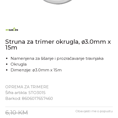
Struna za trimer okrugla, ø3.0mm x
15m
Namenjena za šišanje i prozračavanje travnjaka
Okrugla
Dimenzije: ø3.0mm x 15m
OPREMA ZA TRIMERE
Šifra artikla:
STO3015
Barkod:
8606017657460
6,10
KM
Obavijesti me o popustu