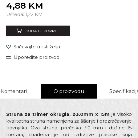
4,88
KM
Unesi količinu
Ušteda:
1,22
KM
DODAJ U KORPU
Sačuvajte u listi želja
Uporedite proizvod
Komentari
O proizvodu
Specifikacij
Struna za trimer okrugla, ø3.0mm x 15m
je visoko
kvalitetna struna namenjena za šišanje i prozračavanje
travnjaka. Ova struna, prečnika 3.0 mm i dužine 15
metara, izrađena je od izdržljive plastike koja