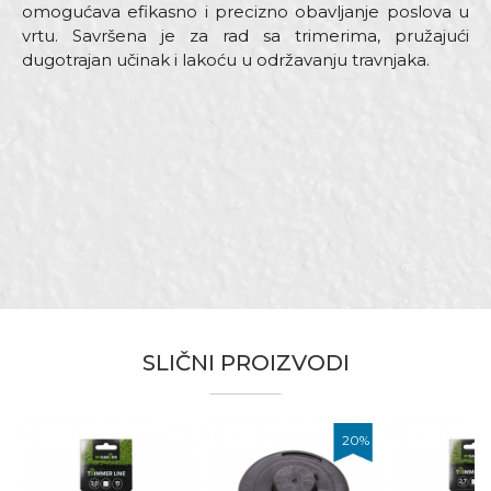
omogućava efikasno i precizno obavljanje poslova u
vrtu. Savršena je za rad sa trimerima, pružajući
dugotrajan učinak i lakoću u održavanju travnjaka.
Karakteristika
Vrijednost
Ime/Nadimak
Kategorija
Oprema za trimere
Boja
Zelena
Email
Brend
My Garden
Dimenzija
ø3mm/15m
Oblik
Okrugla
Poruka
Zanat
Baštovani
SLIČNI PROIZVODI
%
20
%
POŠALJI