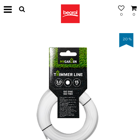
0
0
20
%