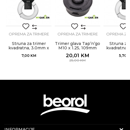
E
5m
OPREMA ZA TRIMERE
OPREMA ZA TRIMERE
OPREMA ZA 
Struna za trimer
Trimer glava Tap’n’go
Struna za
kvadratna, 3.0mm x
M10 x 1.25, 109mm
kvadratna,
15m
standard plus
15
20,01
KM
7,00
KM
5,70
25,00
KM
Internet prodaja
INFORMACIJE