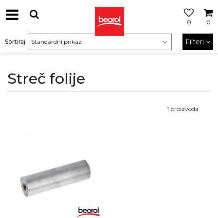
0
0
Filteri
Sortiraj
Streč folije
1
proizvoda