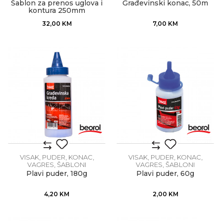
Šablon za prenos uglova i
Građevinski konac, 50m
kontura 250mm
32,00
KM
7,00
KM
VISAK, PUDER, KONAC,
VISAK, PUDER, KONAC,
VAGRES, ŠABLONI
VAGRES, ŠABLONI
Plavi puder, 180g
Plavi puder, 60g
4,20
KM
2,00
KM