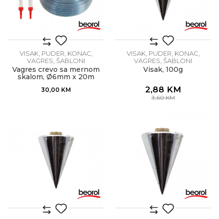
VISAK, PUDER, KONAC,
VISAK, PUDER, KONAC,
VAGRES, ŠABLONI
VAGRES, ŠABLONI
Vagres crevo sa mernom
Visak, 100g
skalom, Ø6mm x 20m
2,88
KM
30,00
KM
3,60
KM