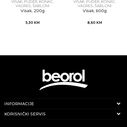
VISAK, PUDER, KONAC,
VISAK, PUDER, KONAC,
VAGRES, ŠABLONI
VAGRES, ŠABLONI
Visak, 200g
Visak, 600g
5,30
KM
8,60
KM
Internet prodaja
INFORMACIJE
E-mail:
beorolshop@beorol.ba
O nama
KORISNIČKI SERVIS
Telefon:
066 714 037
Zaposlenje
(8-16h radnim danima)
Politika privatnosti