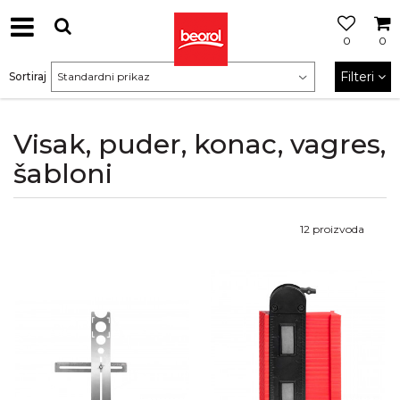
0
0
Filteri
Sortiraj
Visak, puder, konac, vagres,
šabloni
12
proizvoda