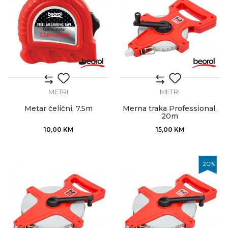
METRI
METRI
Metar čelični, 7.5m
Merna traka Professional,
20m
10,00
KM
15,00
KM
20
%