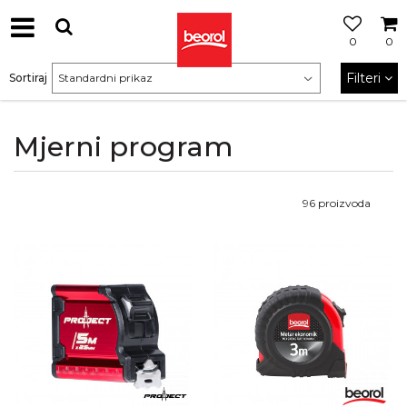
0
0
Filteri
Sortiraj
Mjerni program
96
proizvoda