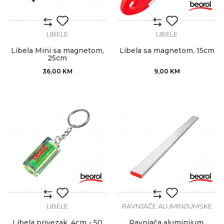
LIBELE
LIBELE
Libela Mini sa magnetom,
Libela sa magnetom, 15cm
25cm
36,00
KM
9,00
KM
LIBELE
RAVNJAČE ALUMINIJUMSKE
Libela privezak, 4cm - 50
Ravnjača aluminijum,