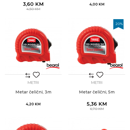
3,60
KM
4,00
KM
4,50
KM
20
%
METRI
METRI
Metar čelični, 3m
Metar čelični, 5m
5,36
KM
4,20
KM
6,70
KM