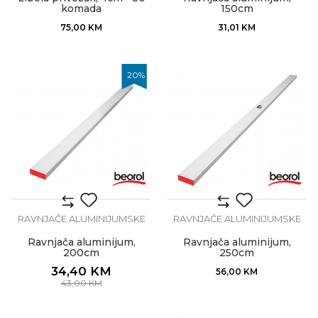
komada
150cm
75,00
KM
31,01
KM
20
%
RAVNJAČE ALUMINIJUMSKE
RAVNJAČE ALUMINIJUMSKE
Ravnjača aluminijum,
Ravnjača aluminijum,
200cm
250cm
34,40
KM
56,00
KM
43,00
KM