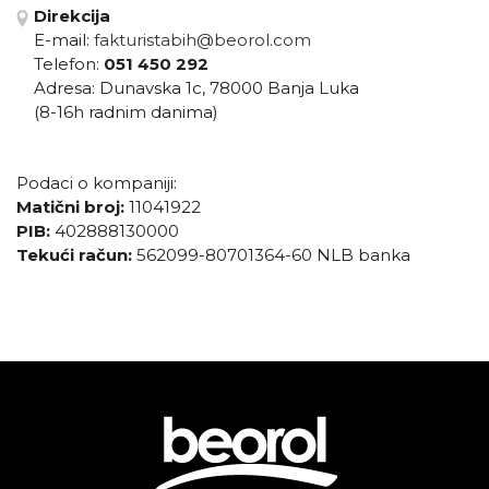
Direkcija
E-mail:
fakturistabih@beorol.com
Telefon:
051 450 292
Adresa: Dunavska 1c, 78000 Banja Luka
(8-16h radnim danima)
Podaci o kompaniji:
Matični broj:
11041922
PIB:
402888130000
Tekući račun:
562099-80701364-60 NLB banka