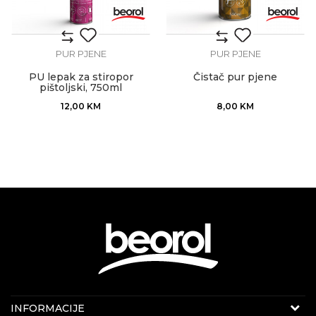
PUR PJENE
PUR PJENE
PU lepak za stiropor
Čistač pur pjene
pištoljski, 750ml
12,00
KM
8,00
KM
Internet prodaja
INFORMACIJE