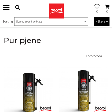
0
0
Filteri
Sortiraj
Pur pjene
10
proizvoda