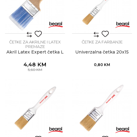
ČETKE ZA AKRILNE I LATEX
ČETKE ZA FARBANJE
PREMAZE
Akril Latex Expert četka L
Univerzalna četka 20x15
4,48
KM
0,80
KM
5,60
KM