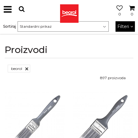
0
0
Filteri
Sortiraj
Proizvodi
beorol
897
proizvoda