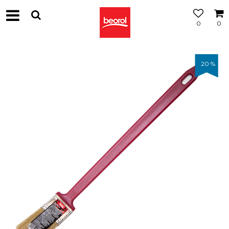
0
0
20
%