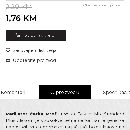
2,20
KM
Obavijesti me o popustu
Unesi količinu
1,76
KM
DODAJ U KORPU
Sačuvajte u listi želja
Uporedite proizvod
Komentari
O proizvodu
Specifikacij
Radijator četka Profi 1.5"
sa Bristle Mix Standard
Plus dlakom je visokokvalitetna četka namenjena za
nanos svih vrsta premaza, uključujući boje i lakove na