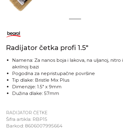
1
2
Radijator četka profi 1.5"
Namena: Za nanos boja i lakova, na uljanoj, nitro i
akrilnoj bazi
Pogodna za nepristupačne površine
Tip dlake: Bristle Mix Plus
Dimenzije: 1.5" x 9mm
Dužina dlake: 57mm
RADIJATOR ČETKE
Šifra artikla:
RBP15
Barkod:
8606007995664