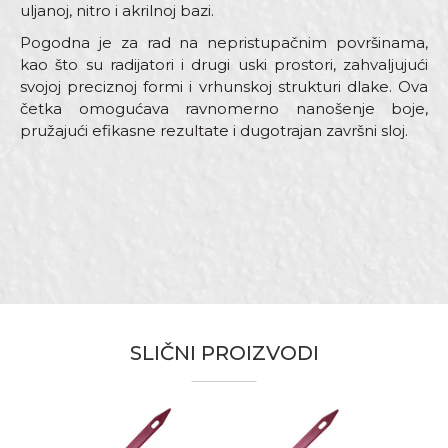
uljanoj, nitro i akrilnoj bazi.
Pogodna je za rad na nepristupačnim površinama,
kao što su radijatori i drugi uski prostori, zahvaljujući
svojoj preciznoj formi i vrhunskoj strukturi dlake. Ova
četka omogućava ravnomerno nanošenje boje,
pružajući efikasne rezultate i dugotrajan završni sloj.
Karakteristika
Vrijednost
Ime/Nadimak
Kategorija
Radijator četke
Boja
Bordo
Email
Brend
Beorol
SLIČNI PROIZVODI
Dimenzija
1,5” x 9mm
Drška
Radijator
Poruka