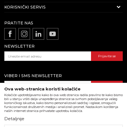
E-mail:
beorolshop@beorol.ba
O nama
KORISNIČKI SERVIS
Telefon:
066 714 037
Zaposlenje
(8-16h radnim danima)
Politika privatnosti
Vijesti
PRATITE NAS
Odricanje od odgovornosti
Katalozi i brošure
Direkcija
Uslovi korišćenja i prodaje
E-mail:
fakturistabih@beorol.com
Dokumentacija za proizvode
Kako kupiti i načini plaćanja
Telefon:
051 450 292
NEWSLETTER
Isporuka
Adresa: Dunavska 1c, 78000 Banja Luka
(8-16h radnim danima)
Pravo na odustajanje i reklamacije
Prijavite se
Najčešća pitanja
Podaci o kompaniji:
VIBER I SMS NEWSLETTER
Matični broj:
11041922
PIB:
402888130000
Prijavite se
Ova web-stranica koristi kolačiće
Tekući račun:
562099-80701364-60 NLB banka
Kolačiće upotrebljavamo kako bi ova web stranica radila pravilno te kako bismo
bili u stanju vršiti dalja unapređenja stranice sa svrhom poboljšavanja vašeg
korisničkog iskustva, kako bismo personalizovali sadržaj i oglase, omogućili
Preuzmite katalog u pdf formatu
funkcionalnost društvenih medija i analizirali promet. Nastavkom korištenja
naših internet stranica prihvatate upotrebu kolačića.
Detaljnije
Nastojimo da budemo što precizniji u opisu proizvoda, prikazu slika i
samih cijena, ali ne možemo garantovati da su sve informacije