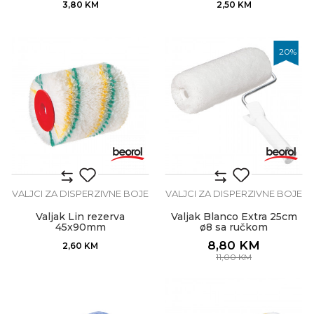
3,80
KM
2,50
KM
20
%
VALJCI ZA DISPERZIVNE BOJE
VALJCI ZA DISPERZIVNE BOJE
Valjak Lin rezerva
Valjak Blanco Extra 25cm
45x90mm
ø8 sa ručkom
8,80
KM
2,60
KM
11,00
KM