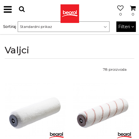
0
0
Filteri
Sortiraj
Valjci
78
proizvoda