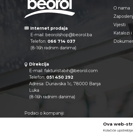
O nama
Zaposlen
Vijesti
Internet prodaja
Katalozi 
E-mail:
beorolshop@beorol.ba
Telefon:
066 714 037
Dokument
(8-16h radnim danima)
Direkcija
E-mail:
fakturistabih@beorol.com
Telefon:
051 450 292
Adresa: Dunavska 1c, 78000 Banja
Luka
(8-16h radnim danima)
Podaci o kompaniji:
Matični broj:
11041922
Ova web-stra
PIB:
402888130000
Kolačiće upotreblja
Tekući račun:
562099-80701364-60