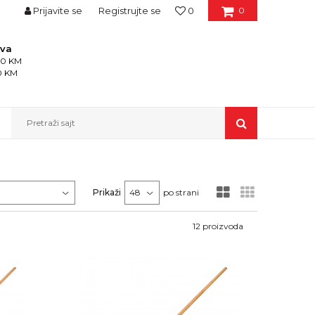
Prijavite se
Registrujte se
0
0
ava
150 KM
50 KM
Pretraži sajt
Prikaži
po strani
12
proizvoda