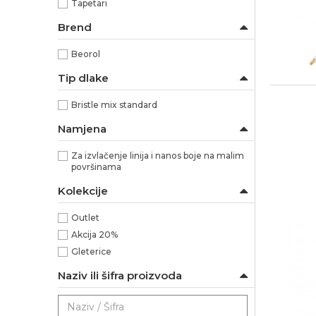
Tapetari
Brend
Beorol
Tip dlake
Bristle mix standard
Namjena
Za izvlačenje linija i nanos boje na malim
površinama
Kolekcije
Outlet
Akcija 20%
Gleterice
Naziv ili šifra proizvoda