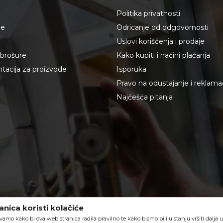
Politika privatnosti
je
Odricanje od odgovornosti
Uslovi korišćenja i prodaje
i brošure
Kako kupiti i načini plaćanja
acija za proizvode
Isporuka
Pravo na odustajanje i reklama
Najčešća pitanja
nica koristi kolačiće
vamo kako bi ova web stranica radila pravilno te kako bismo bili u stanju vršiti dalja