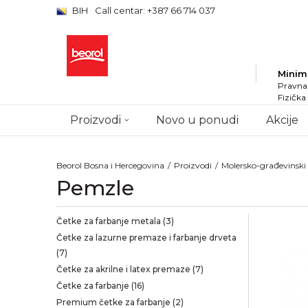
BIH
Call centar: +387 66 714 037
Minim
Pravna 
Fizička
Proizvodi
Novo u ponudi
Akcije
Beorol Bosna i Hercegovina
Proizvodi
Molersko-građevinsk
Pemzle
Četke za farbanje metala
(3)
Četke za lazurne premaze i farbanje drveta
(7)
Četke za akrilne i latex premaze
(7)
Četke za farbanje
(16)
Premium četke za farbanje
(2)