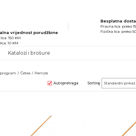
Besplatna dost
Pravna lica: preko 
Fizička lica: preko 
alna vrijednost porudžbine
lica: 150 KM
 lica: 10 KM
Katalozi i brošure
i program
Četke
Pemzle
Autopretraga
Sortiraj