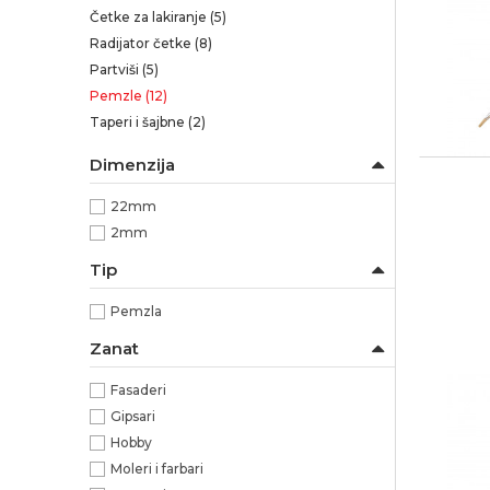
Četke za lakiranje
(5)
Radijator četke
(8)
Partviši
(5)
Pemzle
(12)
Taperi i šajbne
(2)
Dimenzija
22mm
2mm
Tip
Pemzla
Zanat
Fasaderi
Gipsari
Hobby
Moleri i farbari