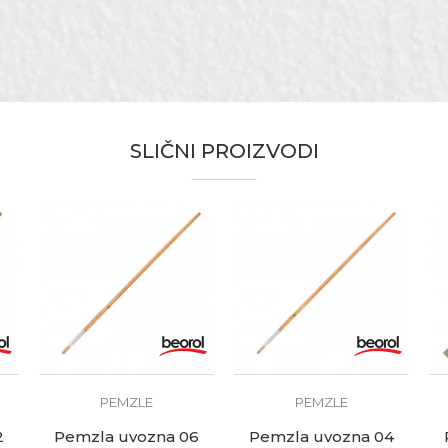
Beorol
Za izvlačenje linija i nanos boje na malim površinama
Pemzla
Bristle mix standard
SLIČNI PROIZVODI
Fasaderi, Gipsari, Hobby, Moleri i farbari, Tapetari
PEMZLE
PEMZLE
2
Pemzla uvozna 06
Pemzla uvozna 04