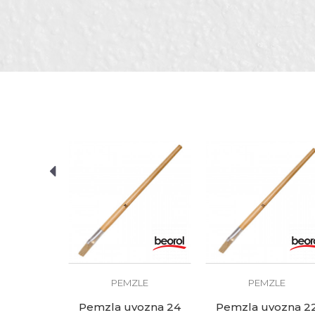
Brend
Namjena
Poruka
Tip
Tip dlake
Zanat
POŠALJI
LE
ozna 10
KM
PEMZLE
PEMZLE
Pemzla uvozna 24
Pemzla uvozna 2