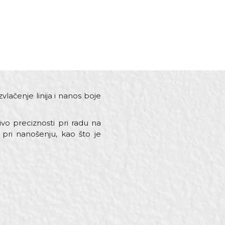
vlačenje linija i nanos boje
vo preciznosti pri radu na
 pri nanošenju, kao što je