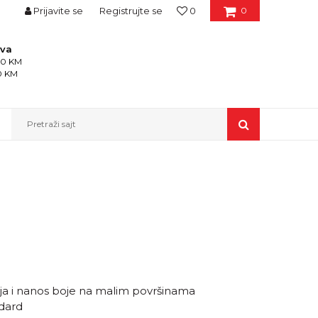
Prijavite se
Registrujte se
0
0
ava
150 KM
50 KM
Pretraži sajt
ija i nanos boje na malim površinama
ndard