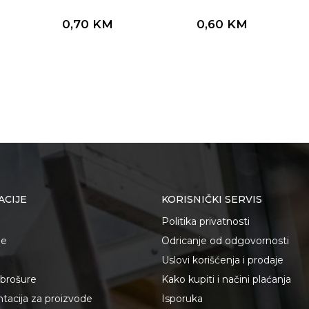
0,70
KM
0,60
KM
ACIJE
KORISNIČKI SERVIS
Politika privatnosti
je
Odricanje od odgovornosti
Uslovi korišćenja i prodaje
i brošure
Kako kupiti i načini plaćanja
acija za proizvode
Isporuka