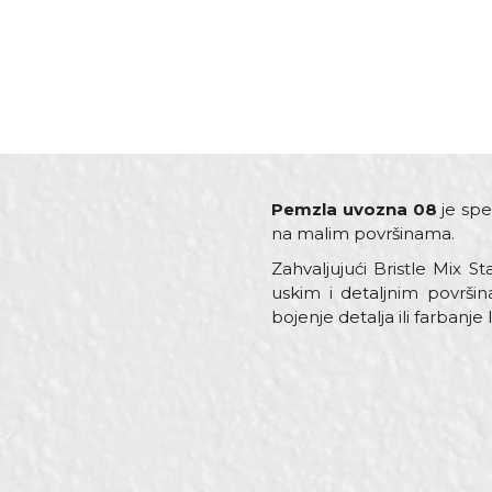
Pemzla uvozna 08
je spe
na malim površinama.
Zahvaljujući Bristle Mix 
uskim i detaljnim površin
bojenje detalja ili farbanje li
Karakteristika
Ime/Nadimak
Kategorija