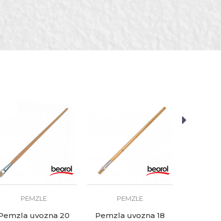
P
Pemzla
1,
PEMZLE
PEMZLE
Pemzla uvozna 20
Pemzla uvozna 18