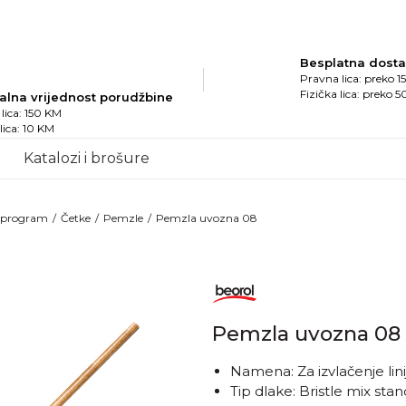
Besplatna dost
Pravna lica: preko 
Fizička lica: preko 
alna vrijednost porudžbine
lica: 150 KM
 lica: 10 KM
Katalozi i brošure
i program
Četke
Pemzle
Pemzla uvozna 08
Pemzla uvozna 08
Namena: Za izvlačenje lin
Tip dlake: Bristle mix sta