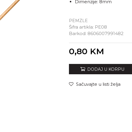
Dimenzije: 8mm
PEMZLE
Šifra artikla:
PE08
Barkod:
8606007991482
Unesi količinu
0,80
KM
DODAJ U KORPU
Sačuvajte u listi želja