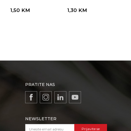
1,50
KM
1,30
KM
PRATITE NAS
NEWSLETTER
Prijavite se