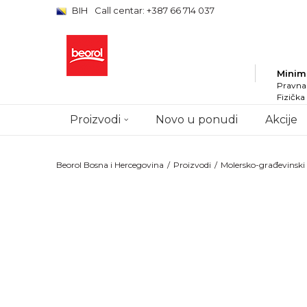
BIH
Call centar: +387 66 714 037
Minim
Pravna 
Fizička
Proizvodi
Novo u ponudi
Akcije
Beorol Bosna i Hercegovina
Proizvodi
Molersko-građevinsk