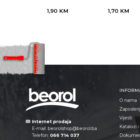
1,90
KM
1,70
KM
INFORM
O nama
Zaposlen
Vijesti
Internet prodaja
Katalozi 
E-mail:
beorolshop@beorol.ba
Telefon:
066 714 037
Dokument