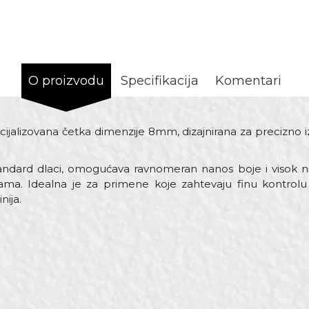
O proizvodu
Specifikacija
Komentari
cijalizovana četka dimenzije 8mm, dizajnirana za precizno iz
Standard dlaci, omogućava ravnomeran nanos boje i visok ni
ama. Idealna je za primene koje zahtevaju finu kontrolu
nija.
Vrijednost
Email
Pemzle