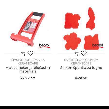
MAŠINE I OPREMA ZA
MAŠINE I OPREMA ZA
KERAMIČARE
KERAMIČARE
Alat za nošenje pločastih
Silikon špahtla za fugne
materijala
22,00
KM
8,00
KM