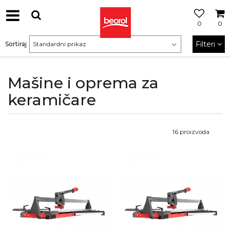
0
0
Filteri
Sortiraj
Mašine i oprema za
keramičare
16
proizvoda