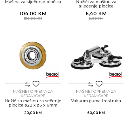
Mašina za siječenje pločica
Nožići za mašinu za
siječenje pločica
104,00
KM
6,40
KM
130,00
KM
8,00
KM
MAŠINE I OPREMA ZA
MAŠINE I OPREMA ZA
KERAMIČARE
KERAMIČARE
Nožić za mašinu za sečenje
Vakuum guma trostruka
pločica ø22 x ø6 x 6mm
20,00
KM
60,00
KM