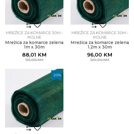
MREŽICE ZA KOMARCE 30M -
MREŽICE ZA KOMARCE 30M -
ROLNE
ROLNE
Mrežica za komarce zelena
Mrežica za komarce zelena
1m x 30m
1.2m x 30m
88,01
KM
96,00
KM
110,00
KM
120,00
KM
20
%