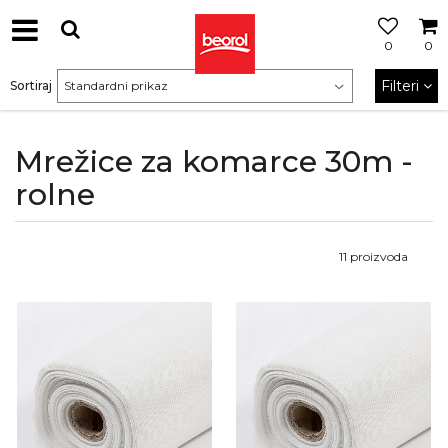
0
0
Filteri
Sortiraj
Mrežice za komarce 30m -
rolne
11
proizvoda