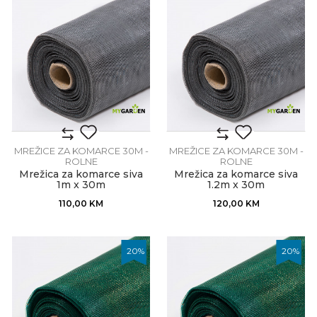
MREŽICE ZA KOMARCE 30M -
MREŽICE ZA KOMARCE 30M -
ROLNE
ROLNE
Mrežica za komarce siva
Mrežica za komarce siva
1m x 30m
1.2m x 30m
110,00
KM
120,00
KM
20
%
20
%