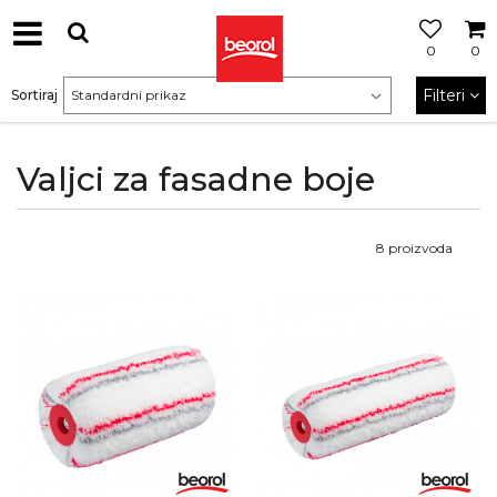
0
0
Filteri
Sortiraj
Valjci za fasadne boje
8
proizvoda