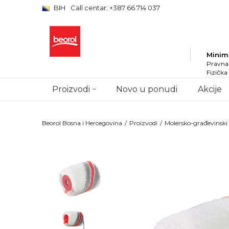
BIH
Call centar: +387 66 714 037
Minim
Pravna 
Fizička
Proizvodi
Novo u ponudi
Akcije
Beorol Bosna i Hercegovina
Proizvodi
Molersko-građevinsk