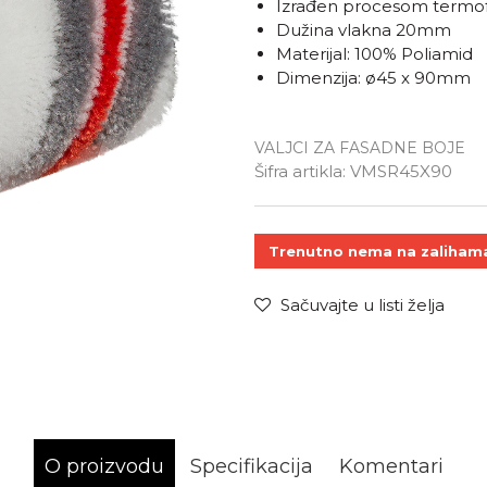
Izrađen procesom termof
Dužina vlakna 20mm
Materijal: 100% Poliamid
Dimenzija: ø45 x 90mm
VALJCI ZA FASADNE BOJE
Unesi kol
Šifra artikla:
VMSR45X90
Trenutno nema na zaliham
Sačuvajte u listi želja
O proizvodu
Specifikacija
Komentari