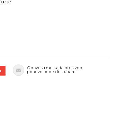
uzije
ičinu
Obavesti me kada proizvod
a
ponovo bude dostupan