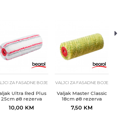
VALJCI ZA
Valjak Ul
18cm ø
4,
LJCI ZA FASADNE BOJE
VALJCI ZA FASADNE BOJE
aljak Ultra Red Plus
Valjak Master Classic
25cm ø8 rezerva
18cm ø8 rezerva
10,00
KM
7,50
KM