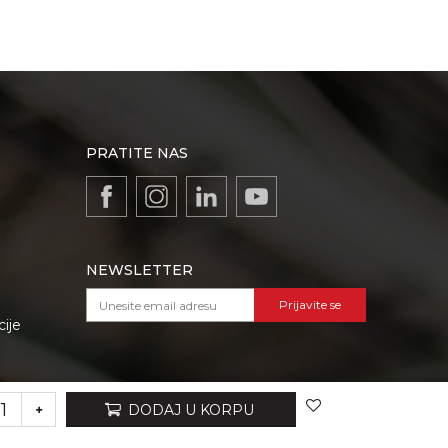
PRATITE NAS
NEWSLETTER
Prijavite se
cije
VIBER I SMS NEWSLETTER
DODAJ U KORPU
Prijavite se