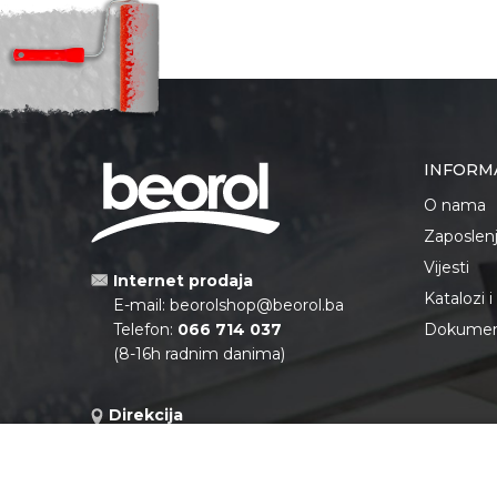
INFORM
O nama
Zaposlen
Vijesti
Internet prodaja
Katalozi 
E-mail:
beorolshop@beorol.ba
Telefon:
066 714 037
Dokument
(8-16h radnim danima)
Direkcija
E-mail:
fakturistabih@beorol.com
Telefon:
051 450 292
Adresa: Dunavska 1c, 78000 Banja