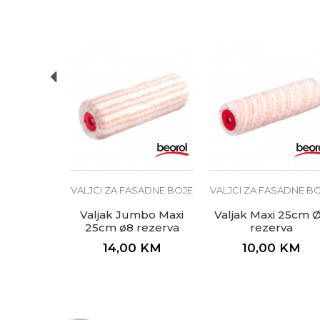
SADNE BOJE
i 18cm ø8
rva
KM
VALJCI ZA FASADNE BOJE
VALJCI ZA FASADNE B
Valjak Jumbo Maxi
Valjak Maxi 25cm 
25cm ø8 rezerva
rezerva
14,00
KM
10,00
KM