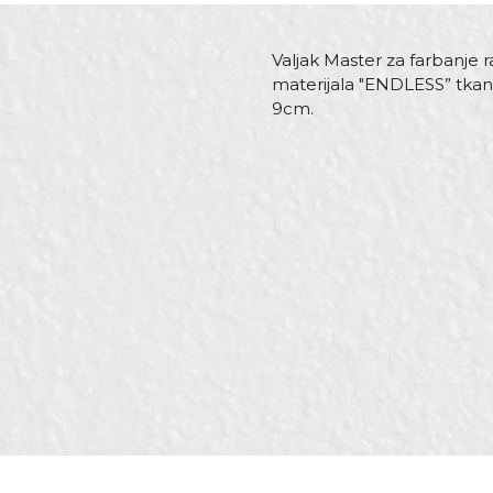
Valjak Master za farbanje 
materijala "ENDLESS” tkani
9cm.
Karakteristika
Ime/Nadimak
Kategorija
Brend
Dimenzija
Poruka
Materijal
Ručka
Specifičnost
Tip
POŠALJI
Zanat