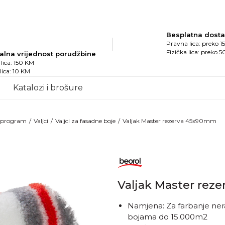
Besplatna dost
Pravna lica: preko 
Fizička lica: preko 
alna vrijednost porudžbine
lica: 150 KM
 lica: 10 KM
Katalozi i brošure
i program
Valjci
Valjci za fasadne boje
Valjak Master rezerva 45x90mm
Obave
Valjak Master re
proizv
Namjena: Za farbanje nera
bojama do 15.000m2