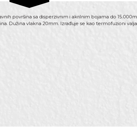
ravnih površina sa disperzivnim i akrilnim bojama do 15.000m
na. Dužina vlakna 20mm. Izrađuje se kao termofuzioni valja
Vrijednost
Email
Valjci za fasadne boje
Beorol
ø45 x 90mm
100% Poliamid
RR29/40/56
”Endless” - bez linjanja
Termofuzioni valjci
Fasaderi, Moleri i farbari