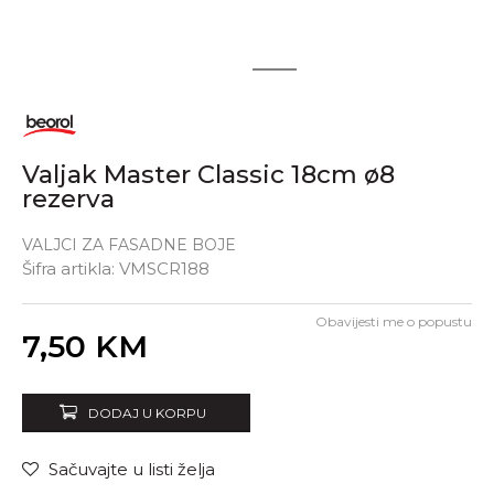
1
2
Valjak Master Classic 18cm ø8
rezerva
VALJCI ZA FASADNE BOJE
Šifra artikla:
VMSCR188
Obavijesti me o popustu
Unesi količinu
7,50
KM
DODAJ U KORPU
Sačuvajte u listi želja