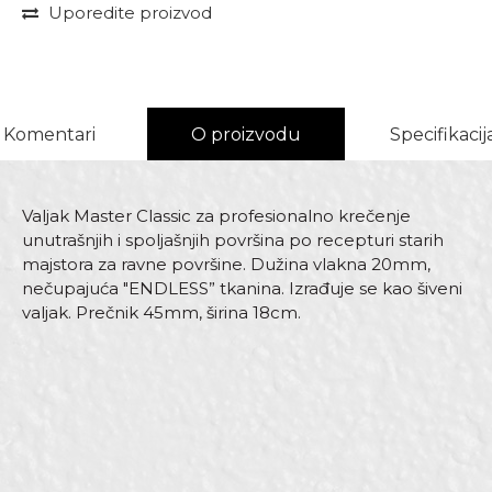
Uporedite proizvod
Komentari
O proizvodu
Specifikacij
Valjak Master Classic za profesionalno krečenje
unutrašnjih i spoljašnjih površina po recepturi starih
majstora za ravne površine. Dužina vlakna 20mm,
nečupajuća "ENDLESS” tkanina. Izrađuje se kao šiveni
valjak. Prečnik 45mm, širina 18cm.
Karakteristika
Vrijednost
Ime/Nadimak
Kategorija
Valjci za fasadne boje
Brend
Beorol
Email
Dimenzija
ø45 x 180mm