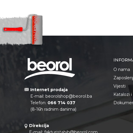
INFORM
O nama
Zaposlen
Vijesti
Internet prodaja
Katalozi 
E-mail:
beorolshop@beorol.ba
Telefon:
066 714 037
Dokument
(8-16h radnim danima)
Direkcija
E-mail:
fakturistabih@beorol.com