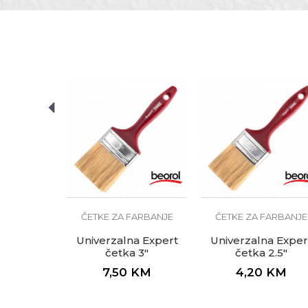
Poruka
Dimenzija
Namjena
Profi, standard, ekonomi
Tip dlake
POŠALJI
Zanat
FARBANJE
na četka
15
KM
ČETKE ZA FARBANJE
ČETKE ZA FARBANJE
Univerzalna Expert
Univerzalna Exper
četka 3"
četka 2.5"
7,50
KM
4,20
KM