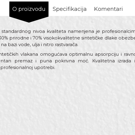
O proizvodu
Specifikacija
Komentari
standardnog nivoa kvaliteta namenjena je profesionalcim
30% prirodne i 70% visokokvalitetne sintetičke dlake obez
na bazi vode, ulja i nitro rastvarača.
sintetičkih vlakana omogućava optimalnu apsorpciju i rav
entan premaz i puna pokrivna moć. Kvalitetna izrada i
 profesionalnoj upotrebi.
Vrijednost
Email
Četke za farbanje
Bijela
Beorol