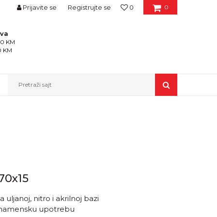
Prijavite se
Registrujte se
0
0
ava
150 KM
50 KM
Pretraži sajt
70x15
ljanoj, nitro i akrilnoj bazi
šenamensku upotrebu