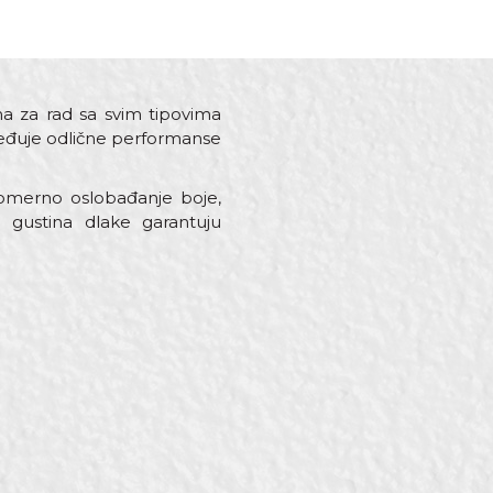
a za rad sa svim tipovima
beđuje odlične performanse
nomerno oslobađanje boje,
 gustina dlake garantuju