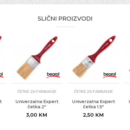
70 x 15mm
Univerzalna četka
SLIČNI PROIZVODI
k
Ekonomik
Bristle mix standard
Bravari, Fasaderi, Lakireri, Moleri i farbari, Parketari, S
ČETKE ZA FARBANJE
ČETKE ZA FARBANJE
t
Univerzalna Expert
Univerzalna Expert
četka 2"
četka 1.5"
3,00
KM
2,50
KM