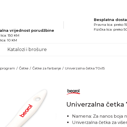
Besplatna dost
Pravna lica: preko 
Fizička lica: preko 
alna vrijednost porudžbine
lica: 150 KM
 lica: 10 KM
Katalozi i brošure
i program
Četke
Četke za farbanje
Univerzalna četka 70x15
Univerzalna četka 
Namena: Za nanos boja na u
Univerzalna četka za vi