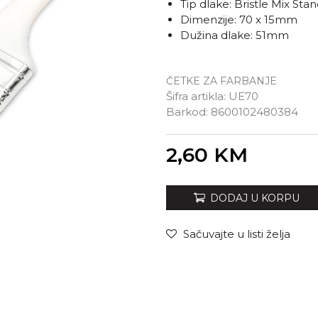
Tip dlake: Bristle Mix Sta
Dimenzije: 70 x 15mm
Dužina dlake: 51mm
ČETKE ZA FARBANJE
Šifra artikla:
UE70
Barkod:
8600102480384
Unesi količinu
2,60
KM
DODAJ U KORPU
Sačuvajte u listi želja