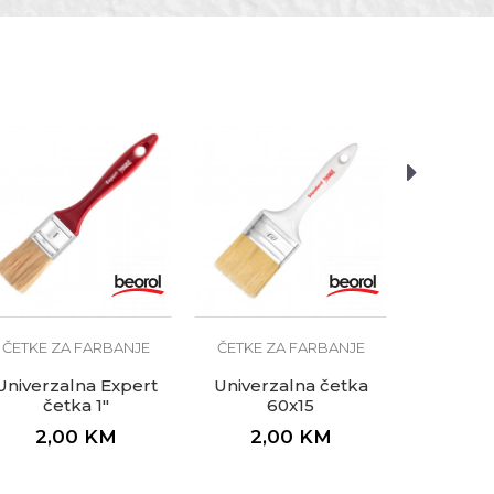
tolari, Zidari
ČETKE Z
Univerz
5
1,
ČETKE ZA FARBANJE
ČETKE ZA FARBANJE
Univerzalna Expert
Univerzalna četka
četka 1"
60x15
2,00
KM
2,00
KM