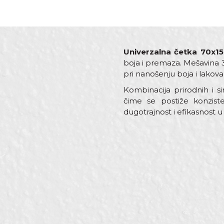
Univerzalna četka 70x15
boja i premaza. Mešavina 
pri nanošenju boja i lakova 
Kombinacija prirodnih i 
čime se postiže konzist
dugotrajnost i efikasnost u
Karakteristika
Ime/Nadimak
Kategorija
Boja
Brend