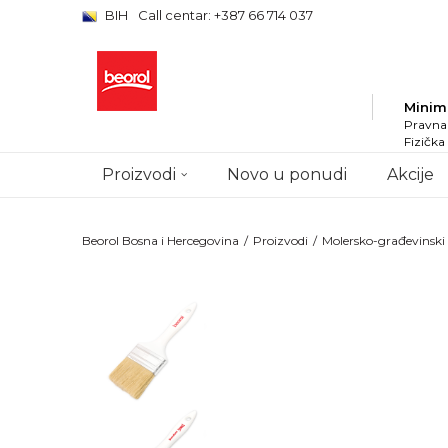
BIH
Call centar: +387 66 714 037
Minim
Pravna 
Fizička
Proizvodi
Novo u ponudi
Akcije
Beorol Bosna i Hercegovina
Proizvodi
Molersko-građevinsk