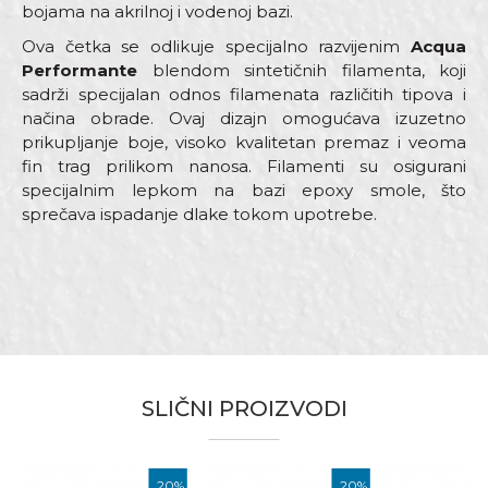
bojama na akrilnoj i vodenoj bazi.
Ova četka se odlikuje specijalno razvijenim
Acqua
Performante
blendom sintetičnih filamenta, koji
sadrži specijalan odnos filamenata različitih tipova i
načina obrade. Ovaj dizajn omogućava izuzetno
prikupljanje boje, visoko kvalitetan premaz i veoma
fin trag prilikom nanosa. Filamenti su osigurani
specijalnim lepkom na bazi epoxy smole, što
sprečava ispadanje dlake tokom upotrebe.
Karakteristika
Vrijednost
Ime/Nadimak
Kategorija
Četke za akrilne i latex premaze
Boja
Plava
SLIČNI PROIZVODI
Email
Brend
Beorol
Dimenzija
80 x 15mm
%
20
%
20
%