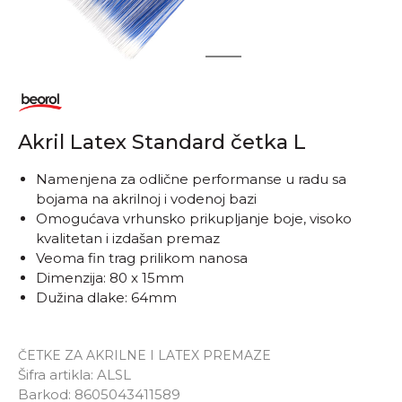
1
2
Akril Latex Standard četka L
Namenjena za odlične performanse u radu sa
bojama na akrilnoj i vodenoj bazi
Omogućava vrhunsko prikupljanje boje, visoko
kvalitetan i izdašan premaz
Veoma fin trag prilikom nanosa
Dimenzija: 80 x 15mm
Dužina dlake: 64mm
ČETKE ZA AKRILNE I LATEX PREMAZE
Šifra artikla:
ALSL
Barkod:
8605043411589