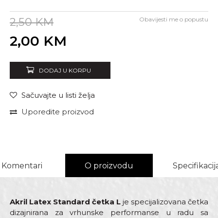
2,50
KM
Obavijesti me o popustu
Unesi količinu
2,00
KM
DODAJ U KORPU
Sačuvajte u listi želja
Uporedite proizvod
Komentari
O proizvodu
Specifikacij
Akril Latex Standard četka L
je specijalizovana četka
dizajnirana za vrhunske performanse u radu sa