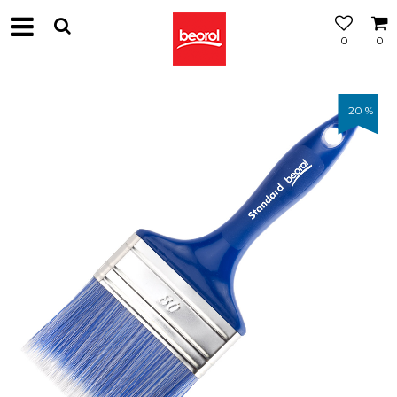
0
0
20
%