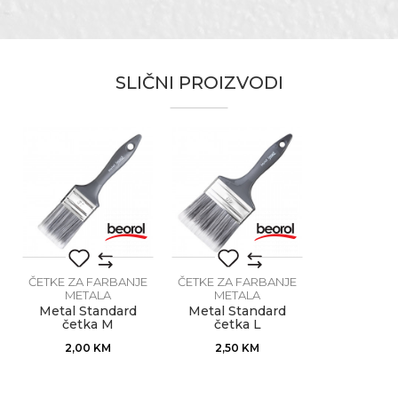
Karakteristika
Vrijednost
Ime/Nadimak
Kategorija
Četke za farbanje metala
SLIČNI PROIZVODI
Boja
Siva
Email
Brend
Beorol
Dimenzija
30 x 15mm
Dužina dlake
64mm
Poruka
Tip dlake
Sintetička Stella blend
Zanat
Moleri i farbari
ČETKE ZA FARBANJE
ČETKE ZA FARBANJE
METALA
METALA
Metal Standard
Metal Standard
četka M
četka L
POŠALJI
2,00
KM
2,50
KM