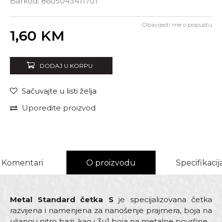
Barkod:
8605043411701
Obavijesti me o popustu
Unesi količinu
1,60
KM
DODAJ U KORPU
Sačuvajte u listi želja
Uporedite proizvod
Komentari
O proizvodu
Specifikacij
Metal Standard četka S
je specijalizovana četka
razvijena i namenjena za nanošenje prajmera, boja na
uljanoj i nitro bazi, kao i 3u1 boja na metalne površine.