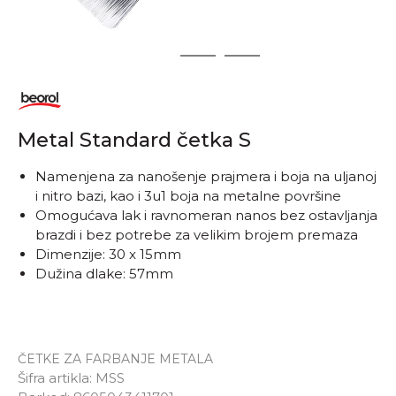
1
2
3
Metal Standard četka S
Namenjena za nanošenje prajmera i boja na uljanoj
i nitro bazi, kao i 3u1 boja na metalne površine
Omogućava lak i ravnomeran nanos bez ostavljanja
brazdi i bez potrebe za velikim brojem premaza
Dimenzije: 30 x 15mm
Dužina dlake: 57mm
ČETKE ZA FARBANJE METALA
Šifra artikla:
MSS