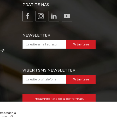
PRATITE NAS
NEWSLETTER
Prijavite se
cije
VIBER I SMS NEWSLETTER
Prijavite se
Preuzmite katalog u pdf formatu
 unapređenja
, omogućili