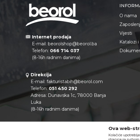
INFORM
O nama
Zaposlen
Vijesti
Internet prodaja
Katalozi 
E-mail:
beorolshop@beorol.ba
Telefon:
066 714 037
Dokument
(8-16h radnim danima)
Direkcija
E-mail:
fakturistabih@beorol.com
Telefon:
051 450 292
Adresa: Dunavska 1c, 78000 Banja
Luka
(8-16h radnim danima)
Podaci o kompaniji:
Ova web-stra
Matični broj:
11041922
Kolačiće upotreblja
PIB:
402888130000
stranice sa svrhom 