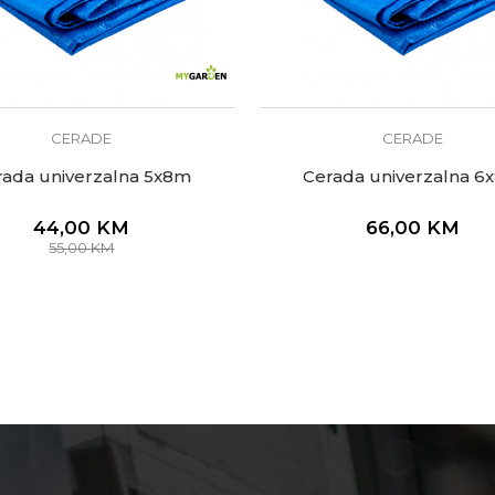
CERADE
CERADE
rada univerzalna 5x8m
Cerada univerzalna 6
44,00
KM
66,00
KM
55,00
KM