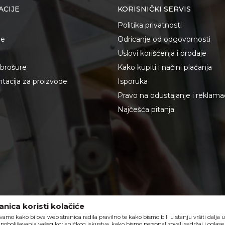
ACIJE
KORISNIČKI SERVIS
Politika privatnosti
je
Odricanje od odgovornosti
Uslovi korišćenja i prodaje
i brošure
Kako kupiti i načini plaćanja
acija za proizvode
Isporuka
Pravo na odustajanje i reklama
Najčešća pitanja
nica koristi kolačiće
vamo kako bi ova web stranica radila pravilno te kako bismo bili u stanju vršiti dalja
poboljšavanja vašeg korisničkog iskustva, kako bismo personalizovali sadržaj i oglase