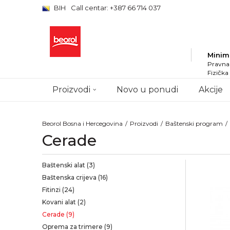
BIH
Call centar: +387 66 714 037
Minim
Pravna 
Fizička
Proizvodi
Novo u ponudi
Akcije
Beorol Bosna i Hercegovina
Proizvodi
Baštenski program
Cerade
Baštenski alat
(3)
Baštenska crijeva
(16)
Fitinzi
(24)
Kovani alat
(2)
Cerade
(9)
Oprema za trimere
(9)