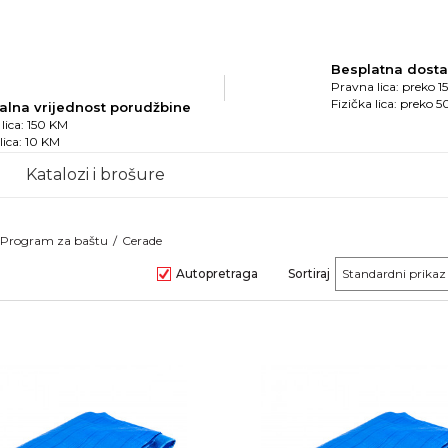
Besplatna dost
Pravna lica: preko 
Fizička lica: preko 
alna vrijednost porudžbine
lica: 150 KM
 lica: 10 KM
Katalozi i brošure
Program za baštu
Cerade
Autopretraga
Sortiraj