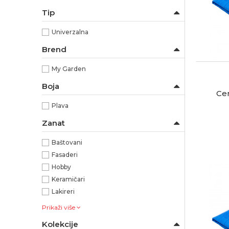
Tip
Univerzalna
Brend
My Garden
Boja
Ce
Plava
Zanat
Baštovani
Fasaderi
Hobby
Keramičari
Lakireri
Prikaži više
Kolekcije