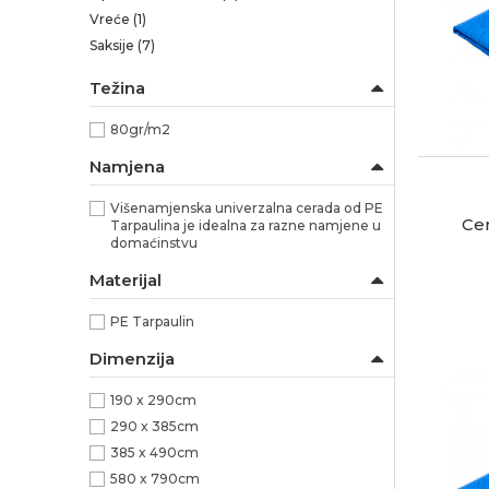
Vreće
(1)
Saksije
(7)
Težina
80gr/m2
Namjena
Višenamjenska univerzalna cerada od PE
Ce
Tarpaulina je idealna za razne namjene u
domaćinstvu
Materijal
PE Tarpaulin
Dimenzija
190 x 290cm
290 x 385cm
385 x 490cm
580 x 790cm