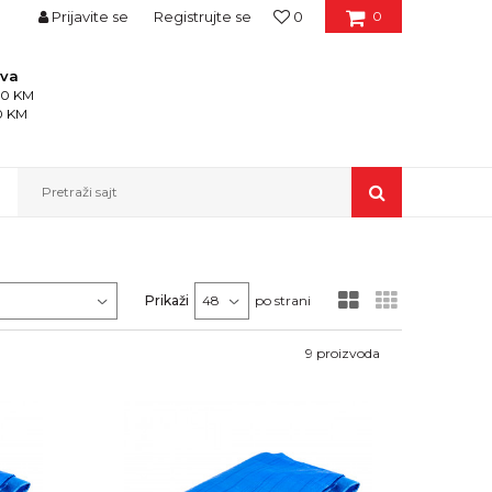
Prijavite se
Registrujte se
0
0
ava
150 KM
50 KM
Pretraži sajt
Prikaži
po strani
9
proizvoda