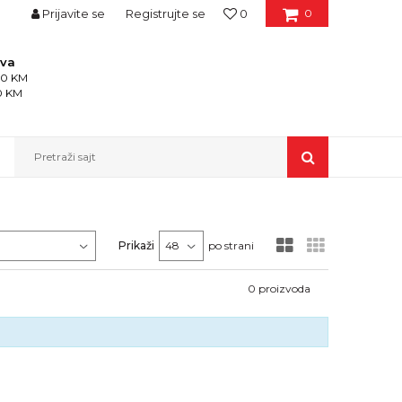
Prijavite se
Registrujte se
0
0
ava
150 KM
50 KM
Pretraži sajt
Prikaži
po strani
0
proizvoda