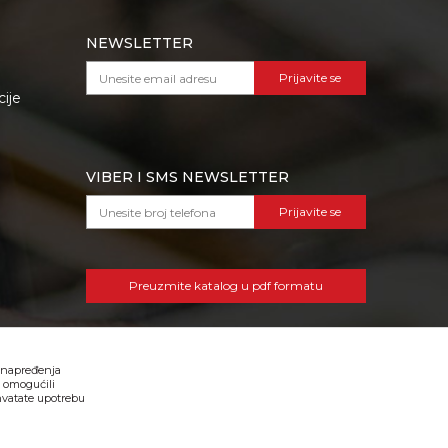
NEWSLETTER
Prijavite se
cije
VIBER I SMS NEWSLETTER
Prijavite se
Preuzmite katalog u pdf formatu
 unapređenja
, omogućili
hvatate upotrebu