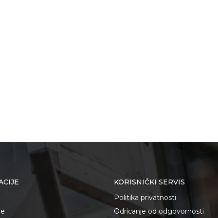
ACIJE
KORISNIČKI SERVIS
Politika privatnosti
je
Odricanje od odgovornosti