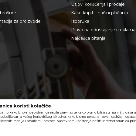
Uslovi korišćenja i prodaje
i brošure
Kako kupiti i načini plaćanja
acija za proizvode
Isporuka
Pravo na odustajanje i reklama
Najčešća pitanja
nica koristi kolačiće
vamo kako bi ova web stranica radila pravilno te kako bismo bili u stanju vršiti dalja
poboljšavanja vašeg korisničkog iskustva, kako bismo personalizovali sadržaj i oglase
štvenih medija i analizirali promet. Nastavkom korištenja naših internet stranica pri