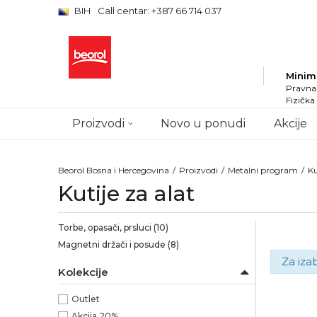
BIH
Call centar: +387 66 714 037
Minim
Pravna 
Fizička
Proizvodi
Novo u ponudi
Akcije
Beorol Bosna i Hercegovina
Proizvodi
Metalni program
Ku
Kutije za alat
Torbe, opasači, prsluci
(10)
Magnetni držači i posude
(8)
Za iza
Kolekcije
Outlet
Akcija 20%