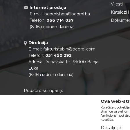
Vijesti
Internet prodaja
Katalozi 
E-mail:
beorolshop@beorol.ba
Telefon:
066 714 037
Dokument
(8-16h radnim danima)
Direkcija
E-mail:
fakturistabih@beorol.com
Telefon:
051 450 292
Adresa: Dunavska 1c, 78000 Banja
Luka
(8-16h radnim danima)
Podaci o kompaniji:
Matični broj:
11041922
Ova web-stra
PIB:
402888130000
Kolačiće upotreblja
Tekući račun:
562099-80701364-60
stranice sa svrhom 
NLB banka
funkcionalnost dru
kolačića.
Detaljnije