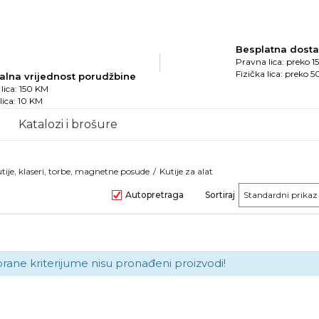
Besplatna dost
Pravna lica: preko 
Fizička lica: preko 
alna vrijednost porudžbine
lica: 150 KM
 lica: 10 KM
Katalozi i brošure
tije, klaseri, torbe, magnetne posude
Kutije za alat
Autopretraga
Sortiraj
brane kriterijume nisu pronađeni proizvodi!