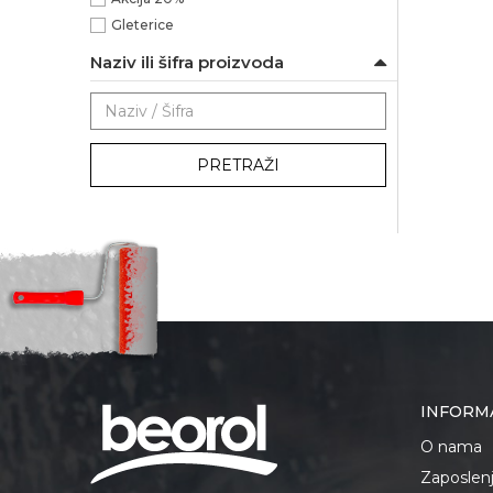
Gleterice
Naziv ili šifra proizvoda
PRETRAŽI
INFORM
O nama
Zaposlen