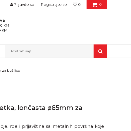
Prijavite se
Registrujte se
0
0
ava
150 KM
50 KM
Pretraži sajt
 za bušilicu
četka, lončasta ø65mm za
e, rđe i prljavština sa metalnih površina koje