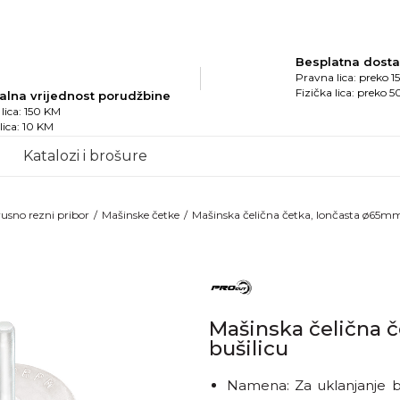
Besplatna dost
Pravna lica: preko 
Fizička lica: preko 
alna vrijednost porudžbine
lica: 150 KM
 lica: 10 KM
Katalozi i brošure
usno rezni pribor
Mašinske četke
Mašinska čelična četka, lončasta ø65mm
Mašinska čelična 
bušilicu
Namena: Za uklanjanje boj