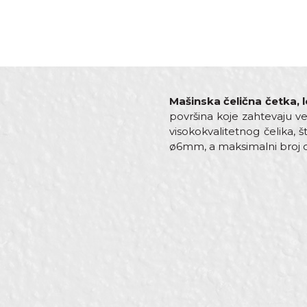
Mašinska čelična četka,
površina koje zahtevaju ve
visokokvalitetnog čelika, 
ø6mm, a maksimalni broj obr
Karakteristika
Ime/Nadimak
Kategorija
Brend
Materijal
Poruka
Namjena