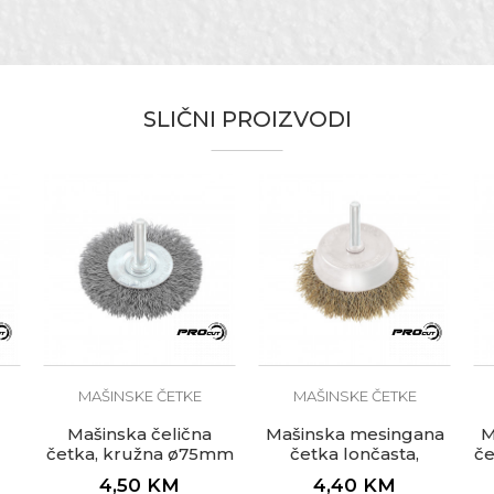
Lončasta
Bravari, Lakireri, Mehaničari, Varioci
SLIČNI PROIZVODI
MAŠINSKE ČETKE
MAŠINSKE ČETKE
Mašinska čelična
Mašinska mesingana
M
četka, kružna ø75mm
četka lončasta,
če
cu
za bušilicu
ø65mm za bušilicu
4,50
KM
4,40
KM