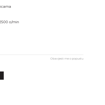
ilicama
12500 o/min
Obavijesti me o popustu