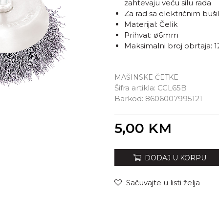
zahtevaju veću silu rada
Za rad sa električnim buš
Materijal: Čelik
Prihvat: ø6mm
Maksimalni broj obrtaja: 
MAŠINSKE ČETKE
Šifra artikla:
CCL65B
Barkod:
8606007995121
Unesi količinu
5,00
KM
DODAJ U KORPU
Sačuvajte u listi želja