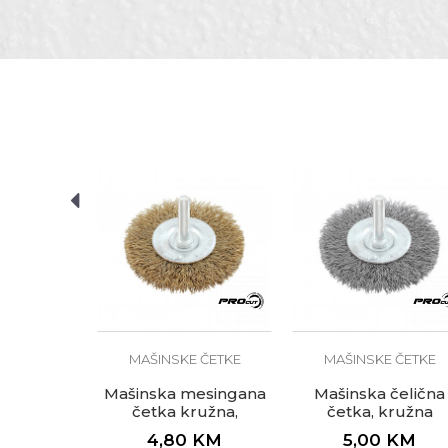
Oblik
Zanat
POŠALJI
 ČETKE
esingana
nčasta,
brusilicu
KM
MAŠINSKE ČETKE
MAŠINSKE ČETKE
Mašinska mesingana
Mašinska čelična
četka kružna,
četka, kružna
ø100mm za bušilicu
ø100mm za bušili
4,80
KM
5,00
KM