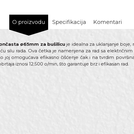
O proizvodu
Specifikacija
Komentari
 lončasta ø65mm za bušilicu
je idealna za uklanjanje boje, r
ću silu rada. Ova četka je namenjena za rad sa električnim 
što joj omogućava efikasno čišćenje čak i na tvrdim površi
taja iznosi 12.500 o/min, što garantuje brz i efikasan rad.
Vrijednost
Email
Mašinske četke
PROcut
Čelik
Mašinska četka lončasta za brusilicu