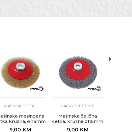
MAŠIN
Mašins
četka,
lončast
5,
MAŠINSKE ČETKE
MAŠINSKE ČETKE
bru
ašinska mesingana
Mašinska čelična
tka kružna, ø115mm
četka, kružna ø115mm
za brusilicu
za brusilicu
9,00
KM
9,00
KM