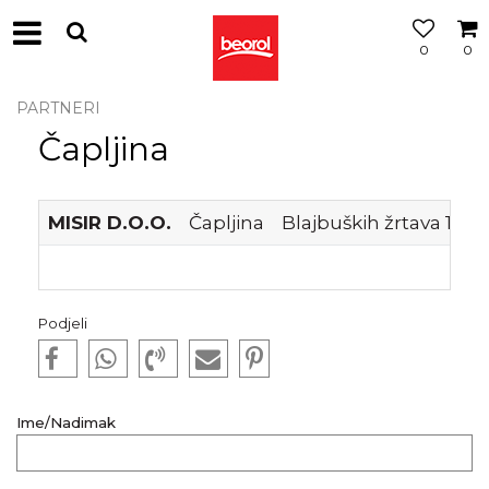
0
0
PARTNERI
Čapljina
MISIR D.O.O.
Čapljina
Blajbuških žrtava 14
Podjeli
Ime/Nadimak