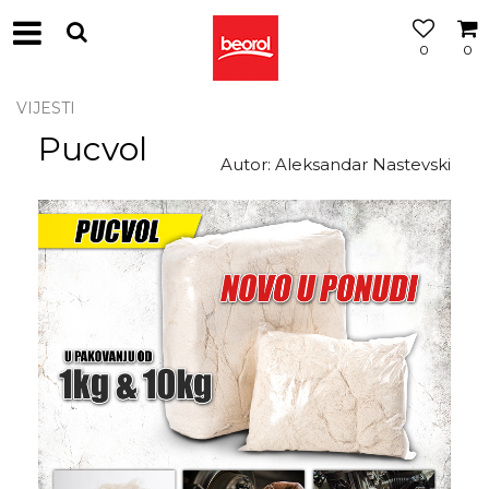
0
0
VIJESTI
Pucvol
Autor: Aleksandar Nastevski