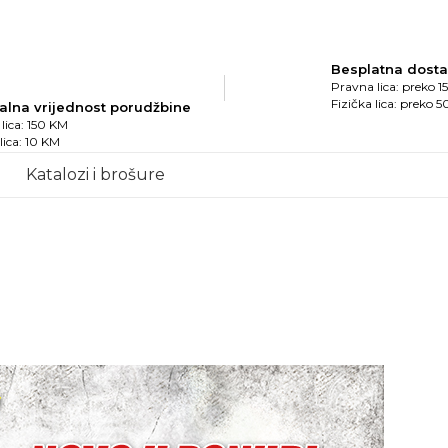
Besplatna dost
Pravna lica: preko 
Fizička lica: preko 
alna vrijednost porudžbine
lica: 150 KM
 lica: 10 KM
Katalozi i brošure