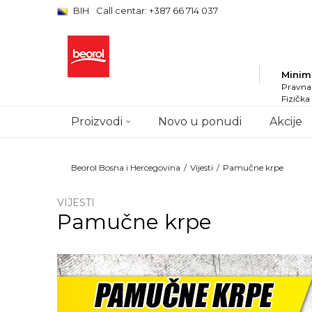
BIH
Call centar: +387 66 714 037
Minim
Pravna 
Fizička
Proizvodi
Novo u ponudi
Akcije
Beorol Bosna i Hercegovina
Vijesti
Pamučne krpe
VIJESTI
Pamučne krpe