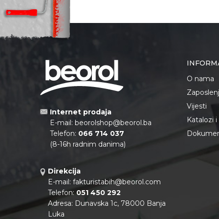
INFORM
O nama
Zaposlen
Vijesti
Internet prodaja
Katalozi 
E-mail:
beorolshop@beorol.ba
Telefon:
066 714 037
Dokument
(8-16h radnim danima)
Direkcija
E-mail:
fakturistabih@beorol.com
Telefon:
051 450 292
Adresa: Dunavska 1c, 78000 Banja
Luka