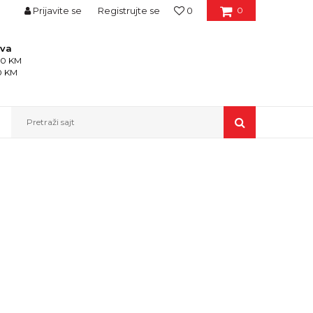
Prijavite se
Registrujte se
0
0
ava
150 KM
50 KM
Pretraži sajt