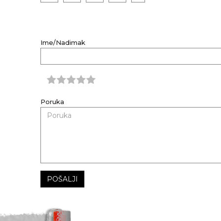
Ime/Nadimak
Poruka
POŠALJI