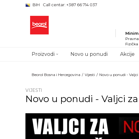
BIH
Call centar: +387 66 714 037
Minim
Pravna 
Fizička
Proizvodi
Novo u ponudi
Akcije
Beorol Bosna i Hercegovina
Vijesti
Novo u ponudi - Valjc
VIJESTI
Novo u ponudi - Valjci z