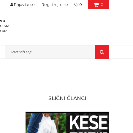
Prijavite se
Registrujte se
0
0
ava
150 KM
50 KM
Pretraži sajt
SLIČNI ČLANCI