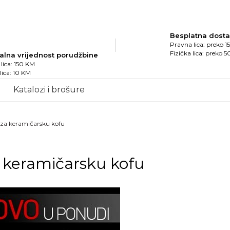
Besplatna dost
Pravna lica: preko 
Fizička lica: preko 
alna vrijednost porudžbine
lica: 150 KM
 lica: 10 KM
Katalozi i brošure
i za keramičarsku kofu
a keramičarsku kofu