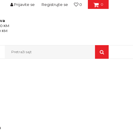
Prijavite se
Registrujte se
0
0
ava
150 KM
50 KM
Pretraži sajt
a