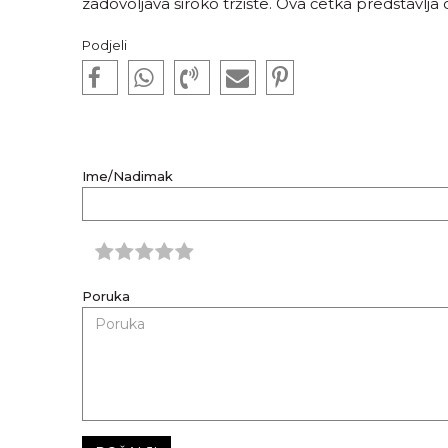
zadovoljava široko tržište. Ova četka predstavlj
Podjeli
Ime/Nadimak
Poruka