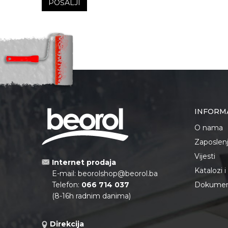
POŠALJI
INFORM
O nama
Zaposlen
Vijesti
Internet prodaja
Katalozi 
E-mail:
beorolshop@beorol.ba
Telefon:
066 714 037
Dokument
(8-16h radnim danima)
Direkcija