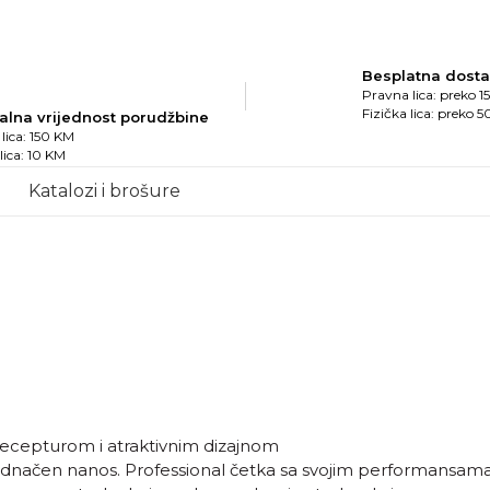
Besplatna dost
Pravna lica: preko 
Fizička lica: preko 
alna vrijednost porudžbine
lica: 150 KM
 lica: 10 KM
Katalozi i brošure
epturom i atraktivnim dizajnom
dnačen nanos. Professional četka sa svojim performansam