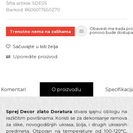
Šifra artikla:
SDE05
Unesi količinu
Barkod:
8606017650270
Obavesti me kada pro
Trenutno nema na zalihama
ponovo bude dostup
Sačuvajte u listi želja
Uporedite proizvod
Komentari
O proizvodu
Specifikacij
Sprej Decor zlato Doratura
stvara sjajnu oblogu na
različitim površinama. Koristi se za dekorisanje ramova
za slike, novogodišnjih ukrasa, šolja, i drugih ukrasnih
predmeta. Otporan na temperature od 100-120°C,