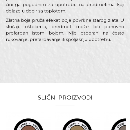
čini ga pogodnim za upotrebu na predmetima koji
dolaze u dodir sa toplotom.
Zlatna boja pruža efekat boje površine starog zlata. U
slučaju oštećenja, predmet može biti ponovno
prefarban istom bojom. Nije otporan na često
rukovanje, prefarbavanje ili spoljašnju upotrebu.
Karakteristika
Vrijednost
Ime/Nadimak
Kategorija
Antik i deko sprejevi
Boja
Zlatna
Email
SLIČNI PROIZVODI
Brend
Beorol
Za dekoraciju ukrasnih predmeta
Namjena
u domaćinstvu
Poruka
Otpornost na