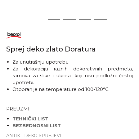
1
2
3
4
5
Sprej deko zlato Doratura
Za unutrašnju upotrebu.
Za dekoraciju raznih dekorativnih predmeta,
Obavestite me kada
ramova za slike i ukrasa, koji nisu podložni čestoj
proizvod bude dostupan
upotrebi.
Otporan je na temperature od 100-120°C.
PREUZMI:
TEHNIČKI LIST
BEZBEDNOSNI LIST
ANTIK I DEKO SPREJEVI