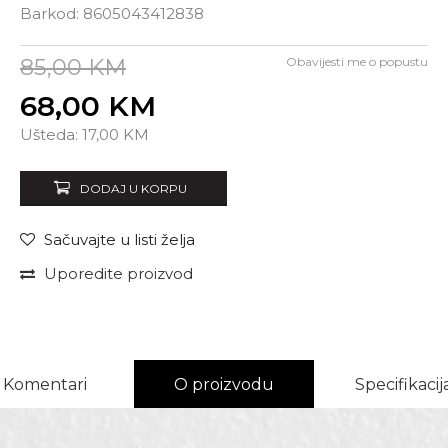
Barkod:
8605043412838
85,00
KM
Obavijesti me o popustu
68,00
KM
Unesi količinu
Ušteda:
17,00
KM
DODAJ U KORPU
Sačuvajte u listi želja
Uporedite proizvod
Komentari
O proizvodu
Specifikacij