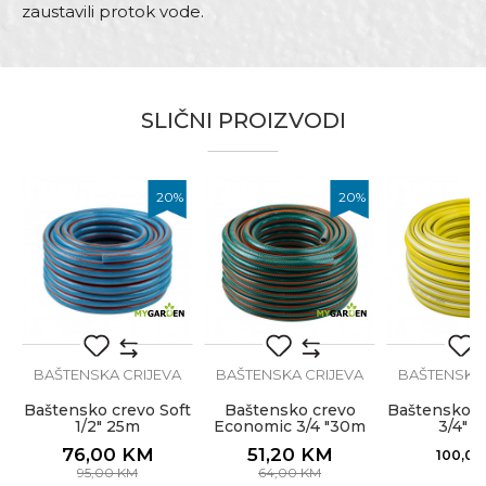
zaustavili protok vode.
Karakteristika
Vrijednost
Ime/Nadimak
Kategorija
Baštenska crijeva
SLIČNI PROIZVODI
Boja
Crna
Email
Brend
My Garden
20
%
20
%
Dimenzija
ø1/2” x 25m
Namjena
Crijevo za baštu
Poruka
-
Tip
Anti Twist
0m
Zanat
Baštovani, Hobby
BAŠTENSKA CRIJEVA
BAŠTENSKA CRIJEVA
BAŠTENSKA 
Baštensko crevo Soft
Baštensko crevo
Baštensko c
1/2" 25m
Economic 3/4 "30m
3/4" 
POŠALJI
76,00
KM
51,20
KM
100,0
95,00
KM
64,00
KM