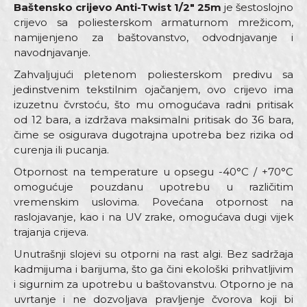
Baštensko crijevo Anti-Twist 1/2" 25m
je šestoslojno
crijevo sa poliesterskom armaturnom mrežicom,
namijenjeno za baštovanstvo, odvodnjavanje i
navodnjavanje.
Zahvaljujući pletenom poliesterskom predivu sa
jedinstvenim tekstilnim ojačanjem, ovo crijevo ima
izuzetnu čvrstoću, što mu omogućava radni pritisak
od 12 bara, a izdržava maksimalni pritisak do 36 bara,
čime se osigurava dugotrajna upotreba bez rizika od
curenja ili pucanja.
Otpornost na temperature u opsegu -40°C / +70°C
omogućuje pouzdanu upotrebu u različitim
vremenskim uslovima. Povećana otpornost na
raslojavanje, kao i na UV zrake, omogućava dugi vijek
trajanja crijeva.
Unutrašnji slojevi su otporni na rast algi. Bez sadržaja
kadmijuma i barijuma, što ga čini ekološki prihvatljivim
i sigurnim za upotrebu u baštovanstvu. Otporno je na
uvrtanje i ne dozvoljava pravljenje čvorova koji bi