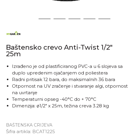
1
2
3
4
5
6
Baštensko crevo Anti-Twist 1/2"
25m
Izrađeno je od plastificiranog PVC-a u 6 slojeva sa
duplo upredenim ojačanjem od poliestera
Radni pritisak 12 bara, do maksimalnih 36 bara
Otpornost na UV zračenje i stvaranje algi, otpornost
na uvrtanje
Temperaturni opseg -40°C do + 70°C
Dimenzija: ø1/2" x 25m, težina creva 3.28 kg
BAŠTENSKA CRIJEVA
Šifra artikla:
BCAT1225