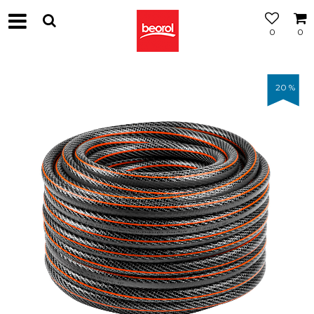
0
0
20
%