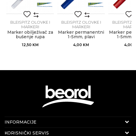
i
BLEISPITZ OLOVKE I
BLEISPITZ OLOVKE I
BLEISPITZ 
MARKERI
MARKERI
MARKE
Marker obilježivač za
Marker permanentni
Marker per
bušenje rupa
1-5mm, plavi
1-5mm, c
12,50
KM
4,00
KM
4,00
Internet prodaja
INFORMACIJE
E-mail:
beorolshop@beorol.ba
O nama
KORISNIČKI SERVIS
Telefon:
066 714 037