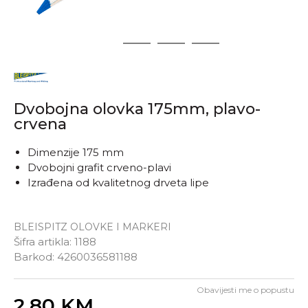
1
2
3
4
Dvobojna olovka 175mm, plavo-
crvena
Dimenzije 175 mm
Dvobojni grafit crveno-plavi
Izrađena od kvalitetnog drveta lipe
BLEISPITZ OLOVKE I MARKERI
Šifra artikla:
1188
Barkod:
4260036581188
Obavijesti me o popustu
Unesi količinu
2,80
KM