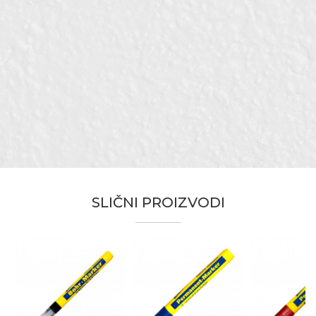
Karakteristika
Vrijednost
Ime/Nadimak
Kategorija
BLEISPITZ olovke i markeri
Brend
Bleispitz
Email
Električari, Fasaderi, Gipsari,
Zanat
Hobby, Monteri, Tapetari,
Vodoinstalateri
Poruka
SLIČNI PROIZVODI
POŠALJI