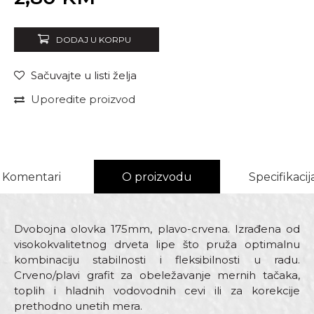
DODAJ U KORPU
Sačuvajte u listi želja
Uporedite proizvod
Komentari
O proizvodu
Specifikacij
Dvobojna olovka 175mm, plavo-crvena. Izrađena od
visokokvalitetnog drveta lipe što pruža optimalnu
kombinaciju stabilnosti i fleksibilnosti u radu.
Crveno/plavi grafit za obeležavanje mernih tačaka,
toplih i hladnih vodovodnih cevi ili za korekcije
prethodno unetih mera.