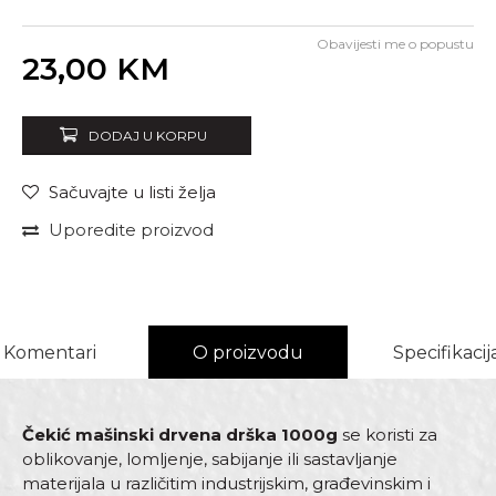
Obavijesti me o popustu
Unesi količinu
23,00
KM
DODAJ U KORPU
Sačuvajte u listi želja
Uporedite proizvod
Komentari
O proizvodu
Specifikacij
Čekić mašinski drvena drška 1000g
se koristi za
oblikovanje, lomljenje, sabijanje ili sastavljanje
materijala u različitim industrijskim, građevinskim i