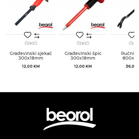
Izolateri, Kamenoresci, Keramičari,
Zanat
Mehaničari, Moleri i farbari,
Monteri, Parketari, Stolari,
r
Tapetari, Tesari, Varioci,
Vodoinstalateri, Zidari
POŠALJI
ČEKIĆI
ČEKIĆI
ČEKI
Građevinski sjekač
Građevinski špic
Ručni p
300x18mm
300x18mm
800x1
12,00
KM
12,00
KM
36,00