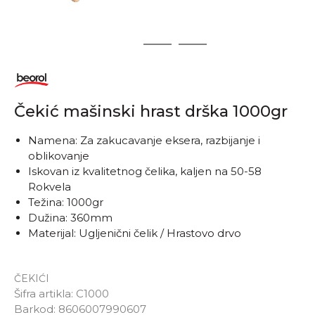
1
2
3
Čekić mašinski hrast drška 1000gr
Namena: Za zakucavanje eksera, razbijanje i
oblikovanje
Iskovan iz kvalitetnog čelika, kaljen na 50-58
Rokvela
Težina: 1000gr
Dužina: 360mm
Materijal: Ugljenični čelik / Hrastovo drvo
ČEKIĆI
Šifra artikla:
C1000
Barkod:
8606007990607