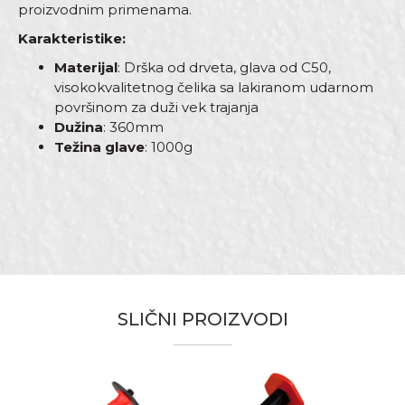
proizvodnim primenama.
Karakteristike:
Materijal
: Drška od drveta, glava od C50,
visokokvalitetnog čelika sa lakiranom udarnom
površinom za duži vek trajanja
Dužina
: 360mm
Težina glave
: 1000g
Karakteristika
Vrijednost
Ime/Nadimak
Kategorija
Čekići
Brend
Beorol
Email
Dimenzija
370mm
Materijal
Ugljenični čelik
SLIČNI PROIZVODI
Težina
1kg
Poruka
Armirači, Baštovani, Bravari,
Električari, Fasaderi, Gipsari,