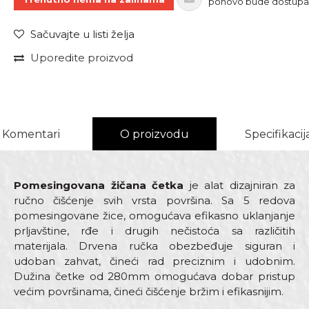
ponovo bude dostup
Sačuvajte u listi želja
Uporedite proizvod
Komentari
O proizvodu
Specifikacij
Pomesingovana žičana četka
je alat dizajniran za
ručno čišćenje svih vrsta površina. Sa 5 redova
pomesingovane žice, omogućava efikasno uklanjanje
prljavštine, rđe i drugih nečistoća sa različitih
materijala. Drvena ručka obezbeđuje siguran i
udoban zahvat, čineći rad preciznim i udobnim.
Dužina četke od 280mm omogućava dobar pristup
većim površinama, čineći čišćenje bržim i efikasnijim.