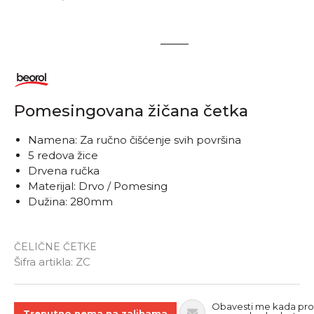
1
2
Obavestite me kada
proizvod bude dostupan
Pomesingovana žičana četka
Namena: Za ručno čišćenje svih površina
5 redova žice
Drvena ručka
Materijal: Drvo / Pomesing
Dužina: 280mm
ČELIČNE ČETKE
Unesi količinu
Šifra artikla:
ZC
Obavesti me kada pro
Trenutno nema na zalihama