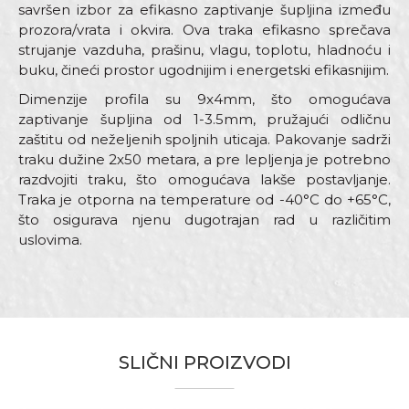
savršen izbor za efikasno zaptivanje šupljina između
prozora/vrata i okvira. Ova traka efikasno sprečava
strujanje vazduha, prašinu, vlagu, toplotu, hladnoću i
buku, čineći prostor ugodnijim i energetski efikasnijim.
Dimenzije profila su 9x4mm, što omogućava
zaptivanje šupljina od 1-3.5mm, pružajući odličnu
zaštitu od neželjenih spoljnih uticaja. Pakovanje sadrži
traku dužine 2x50 metara, a pre lepljenja je potrebno
razdvojiti traku, što omogućava lakše postavljanje.
Traka je otporna na temperature od -40°C do +65°C,
što osigurava njenu dugotrajan rad u različitim
uslovima.
Karakteristika
Vrijednost
Ime/Nadimak
Kategorija
Dihtung trake
Boja
Bijela
Email
SLIČNI PROIZVODI
Brend
Beorol
Dimenzija
50m