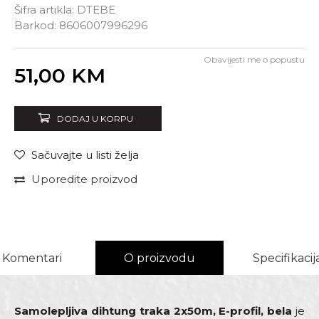
Šifra artikla:
DTEBE
Barkod:
8606007996296
Obavijesti me o popustu
Unesi količinu
51,00
KM
DODAJ U KORPU
Sačuvajte u listi želja
Uporedite proizvod
Komentari
O proizvodu
Specifikacij
Samolepljiva dihtung traka 2x50m, E-profil, bela
je