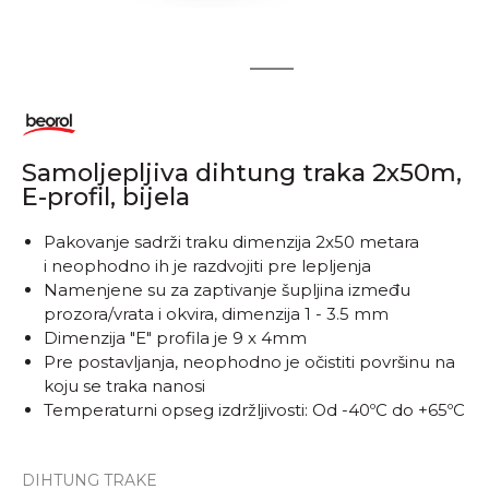
1
2
Samoljepljiva dihtung traka 2x50m,
E-profil, bijela
Pakovanje sadrži traku dimenzija 2x50 metara
i neophodno ih je razdvojiti pre lepljenja
Namenjene su za zaptivanje šupljina između
prozora/vrata i okvira, dimenzija 1 - 3.5 mm
Dimenzija "E" profila je 9 x 4mm
Pre postavljanja, neophodno je očistiti površinu na
koju se traka nanosi
Temperaturni opseg izdržljivosti: Od -40ºC do +65ºC
DIHTUNG TRAKE