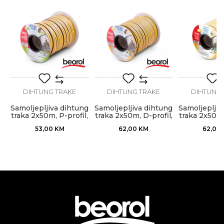
Zaustavlja strujanje vazduha,
Poruka
Namjena
prašine, vlagu, toplotu, hladnoću i
buku
Tip
Dihtung
ng
Upotreba
Unutrašnja upotreba
l,
DIHTUNG TRAKE
DIHTUNG TRAKE
DIHTUNG 
Zanat
Bravari, Stolari
POŠALJI
Samoljepljiva dihtung
Samoljepljiva dihtung
Samoljepljiv
traka 2x50m, P-profil,
traka 2x50m, D-profil,
traka 2x50m,
braon
braon
bijel
53,00
KM
62,00
KM
62,00