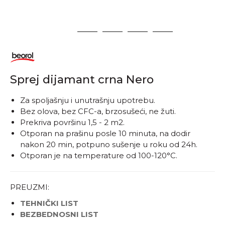
1
2
3
4
5
Sprej dijamant crna Nero
​​​​​​Za spoljašnju i unutrašnju upotrebu.
Bez olova, bez CFC-a, brzosušeći, ne žuti.
Prekriva površinu 1,5 - 2 m2.
Otporan na prašinu posle 10 minuta, na dodir
nakon 20 min, potpuno sušenje u roku od 24h.
Otporan je na temperature od 100-120°C.
PREUZMI:
TEHNIČKI LIST
BEZBEDNOSNI LIST