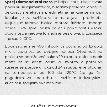
Sprej Diamond crni Nero
je boja u spreju koja stvara
površinu sa dijamantskim, bisernim prelivima, dodajući
dekorativni efekat na predmetima na koje se nanosi.
Idealan je za različite vrste materijala i predmeta,
uključujući ramove, bicikle, motore, frižidere i mnoge
druge. Ovaj sprej pruža odličnu pokrivnost i visoku
otpornost, a njegova formula je bez olova, brzosušeća
i ne sadrži CFC.
Boca zapremine 400 ml pokriva površinu od 1,5 do 2
m², u zavisnosti od debljine nanosa. Otpornost na
prašinu se postiže već nakon 10 minuta, dok na dodir
može da se koristi posle 20 minuta, a potpuno
sušenje se postiže u roku od 24 sata. Sprej je otporan
na temperature od 100 do 120°C, što ga čini
pogodnim za upotrebu u različitim industrijskim,
kućnim ili spoljnim okruženjima.
Karakteristika
Vrijednost
Ime/Nadimak
Kategorija
Dijamant sprejevi