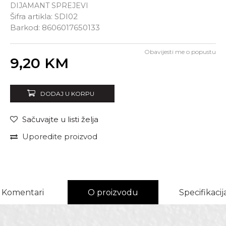
DIJAMANT SPREJEVI
Šifra artikla:
SDI02
Barkod:
8606017650133
Obavijesti me o popustu
Unesi količinu
9,20
KM
DODAJ U KORPU
Sačuvajte u listi želja
Uporedite proizvod
Komentari
O proizvodu
Specifikacij