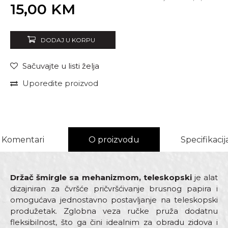
Unesi količinu
15,00
KM
DODAJ U KORPU
Sačuvajte u listi želja
Uporedite proizvod
Komentari
O proizvodu
Specifikacij
Držač šmirgle sa mehanizmom, teleskopski
je alat
dizajniran za čvršće pričvršćivanje brusnog papira i
omogućava jednostavno postavljanje na teleskopski
produžetak. Zglobna veza ručke pruža dodatnu
fleksibilnost, što ga čini idealnim za obradu zidova i