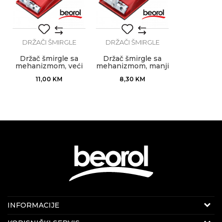
POŠALJI
DRŽAČI ŠMIRGLE
DRŽAČI ŠMIRGLE
Držač šmirgle sa
Držač šmirgle sa
mehanizmom, veći
mehanizmom, manji
11,00
KM
8,30
KM
Internet prodaja
INFORMACIJE
E-mail:
beorolshop@beorol.ba
O nama