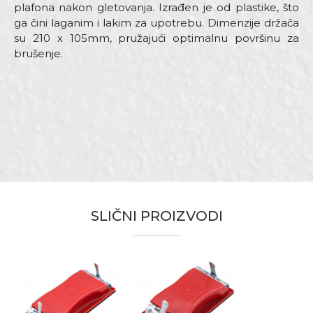
plafona nakon gletovanja. Izrađen je od plastike, što
ga čini laganim i lakim za upotrebu. Dimenzije držača
su 210 x 105mm, pružajući optimalnu površinu za
brušenje.
Karakteristika
Vrijednost
Ime/Nadimak
Kategorija
Držači šmirgle
Brend
Beorol
Email
Dimenzija
210 x 105mm
Zanat
Gipsari, Moleri i farbari
SLIČNI PROIZVODI
Poruka