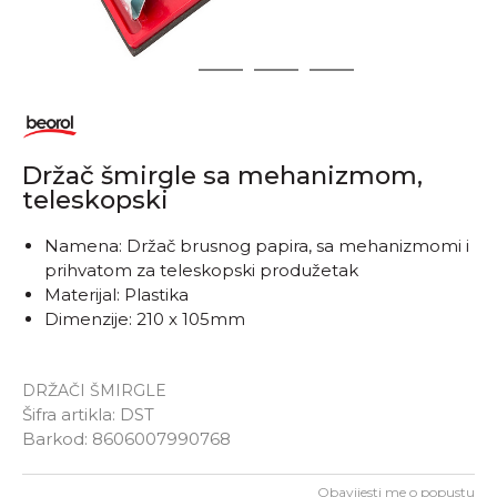
1
2
3
4
Držač šmirgle sa mehanizmom,
teleskopski
Namena: Držač brusnog papira, sa mehanizmomi i
prihvatom za teleskopski produžetak
Materijal: Plastika
Dimenzije: 210 x 105mm
DRŽAČI ŠMIRGLE
Šifra artikla:
DST
Barkod:
8606007990768
Obavijesti me o popustu