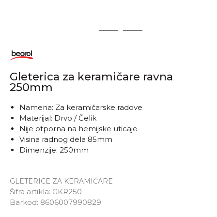
1
2
3
Gleterica za keramičare ravna
250mm
Namena: Za keramičarske radove
Materijal: Drvo / Čelik
Nije otporna na hemijske uticaje
Visina radnog dela 85mm
Dimenzije: 250mm
GLETERICE ZA KERAMIČARE
Šifra artikla:
GKR250
Barkod:
8606007990829