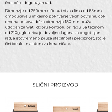
čvrstoću i dugotrajan rad.
Dimenzije od 250mm u širinu i visina lima od 85mm
omogućavaju efikasno pokrivanje većih površina, dok
drvena bukova drška dimenzija 180mm pruža
udoban zahvat i dobru kontrolu pri radu. Sa težinom
od 210g, gleterica je dovoljno lagana za dugotrajan
rad, a istovremeno pruža stabilnost i preciznost, što je
čini idealnim alatom za keramičare.
Karakteristika
Vrijednost
Ime/Nadimak
Kategorija
Gleterice za keramičare
SLIČNI PROIZVODI
Brend
Beorol
Email
Dimenzija
250mm
Drška
Drvena