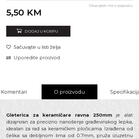
Obavijesti me o popustu
Unesi količinu
5,50
KM
DODAJ U KORPU
Sačuvajte u listi želja
Uporedite proizvod
Komentari
O proizvodu
Specifikacij
Gleterica za keramičare ravna 250mm
je alat
dizajniran za precizno nanošenje građevinskog lepka,
idealan za rad sa keramičkim pločicama. Izrađena od
čelika sa debljinom lima od 0.7mm, pruža izuzetnu