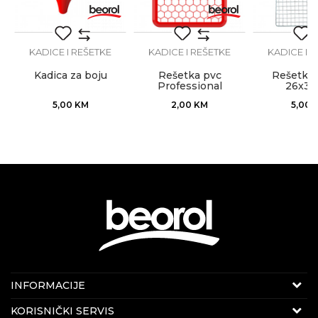
KADICE I REŠETKE
KADICE I REŠETKE
KADICE I 
Kadica za boju
Rešetka pvc
Rešetka 
Professional
26x3
29x39cm
5,00
KM
2,00
KM
5,00
Internet prodaja
INFORMACIJE
E-mail:
beorolshop@beorol.ba
O nama
KORISNIČKI SERVIS
Telefon:
066 714 037