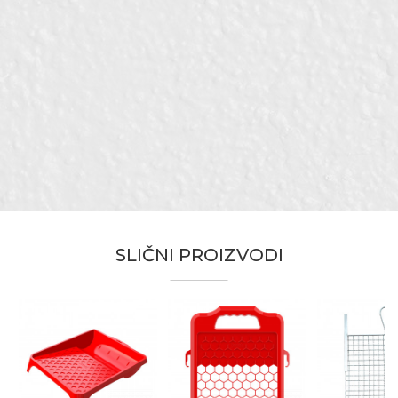
Karakteristika
Vrijednost
Ime/Nadimak
Kategorija
Kadice i rešetke
Boja
Crvena
Email
Brend
Beorol
Dimenzija
15 x 32cm
Materijal
Polipropilen
Poruka
SLIČNI PROIZVODI
Za lakši nanos boje na valjke i
Namjena
četke
Bravari, Fasaderi, Lakireri, Moleri i
Zanat
farbari, Parketari, Stolari, Zidari
POŠALJI