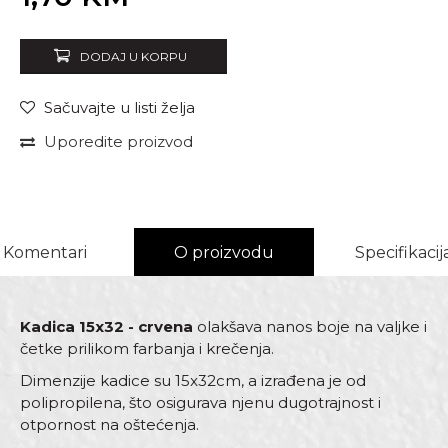
DODAJ U KORPU
Sačuvajte u listi želja
Uporedite proizvod
Komentari
O proizvodu
Specifikacij
Kadica 15x32 - crvena
olakšava nanos boje na valjke i
četke prilikom farbanja i krečenja.
Dimenzije kadice su 15x32cm, a izrađena je od
polipropilena, što osigurava njenu dugotrajnost i
otpornost na oštećenja.