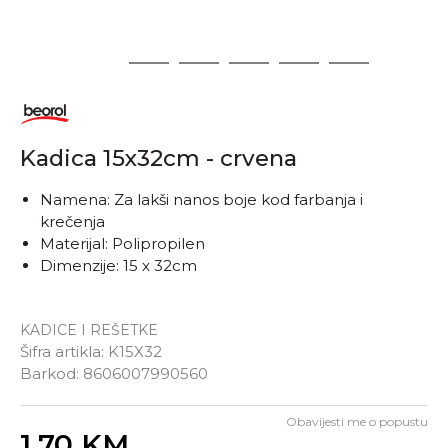
1
2
3
4
5
6
Kadica 15x32cm - crvena
Namena: Za lakši nanos boje kod farbanja i
krečenja
Materijal: Polipropilen
Dimenzije: 15 x 32cm
KADICE I REŠETKE
Šifra artikla:
K15X32
Barkod:
8606007990560
Obavijesti me o popustu
Unesi količinu
1,70
KM