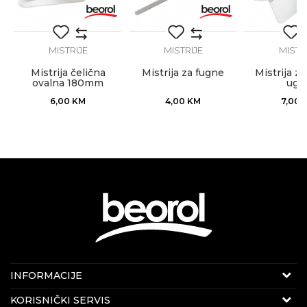
MISTRIJE
MISTRIJE
MISTR
Mistrija čelična
Mistrija za fugne
Mistrija za
POŠALJI
ovalna 180mm
uga
6,00
KM
4,00
KM
7,00
Internet prodaja
INFORMACIJE
E-mail:
beorolshop@beorol.ba
O nama
KORISNIČKI SERVIS
Telefon:
066 714 037