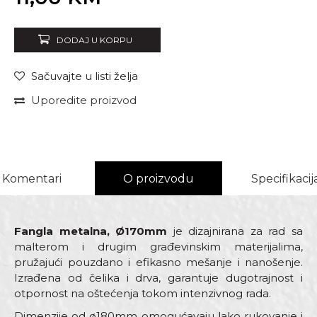
DODAJ U KORPU
Sačuvajte u listi želja
Uporedite proizvod
Komentari
O proizvodu
Specifikacij
Fangla metalna, Ø170mm
je dizajnirana za rad sa
malterom i drugim građevinskim materijalima,
pružajući pouzdano i efikasno mešanje i nanošenje.
Izrađena od čelika i drva, garantuje dugotrajnost i
otpornost na oštećenja tokom intenzivnog rada.
Dimenzije od ø180mm omogućavaju lako rukovanje i