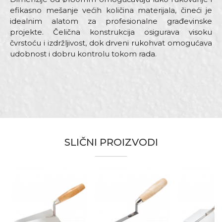
efikasno mešanje većih količina materijala, čineći je
idealnim alatom za profesionalne građevinske
projekte. Čelična konstrukcija osigurava visoku
čvrstoću i izdržljivost, dok drveni rukohvat omogućava
udobnost i dobru kontrolu tokom rada.
Karakteristika
Vrijednost
Ime/Nadimak
Kategorija
Mistrije
Brend
Beorol
SLIČNI PROIZVODI
Email
Dimenzija
ø180mm
Materijal
Čelik
Fasaderi, Gipsari, Izolateri,
Poruka
Zanat
Kamenoresci, Keramičari, Moleri i
farbari, Vodoinstalateri, Zidari