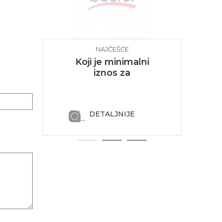
NAJČEŠĆE
NJA
POSTAVLJANA PITANJA
PO
iše
Koji je minimalni
P
iznos za
poručivanje?
DETALJNIJE
1
2
3