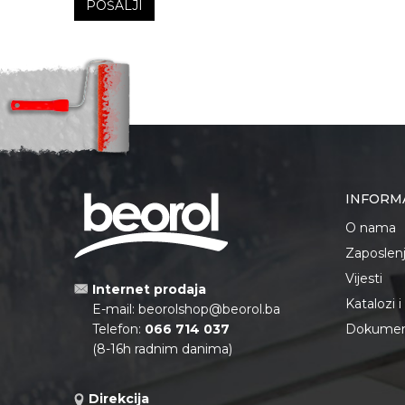
POŠALJI
INFORM
O nama
Zaposlen
Vijesti
Internet prodaja
Katalozi 
E-mail:
beorolshop@beorol.ba
Telefon:
066 714 037
Dokument
(8-16h radnim danima)
Direkcija