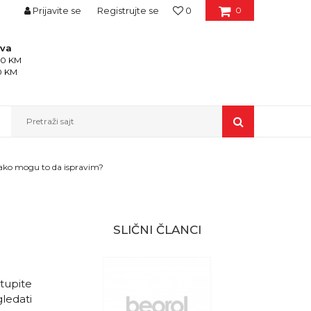
Prijavite se
Registrujte se
0
0
ava
150 KM
50 KM
Pretraži sajt
Kako mogu to da ispravim?
SLIČNI ČLANCI
stupite
ledati