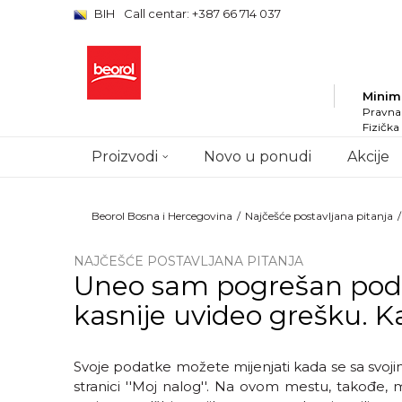
BIH
Call centar: +387 66 714 037
Minim
Pravna 
Fizička
Proizvodi
Novo u ponudi
Akcije
Beorol Bosna i Hercegovina
Najčešće postavljana pitanja
NAJČEŠĆE POSTAVLJANA PITANJA
Uneo sam pogrešan podat
kasnije uvideo grešku. 
Svoje podatke možete mijenjati kada se sa svojim
stranici ''Moj nalog''. Na ovom mestu, takođe, 