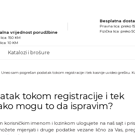
Besplatna dost
Pravna lica: preko 
Fizička lica: preko 
alna vrijednost porudžbine
lica: 150 KM
 lica: 10 KM
Katalozi i brošure
Uneo sam pogrešan podatak tokom registracije i tek kasnije uvideo grešku. 
ak tokom registracije i tek
Kako mogu to da ispravim?
 korisničkim imenom i lozinkom ulogujete na naš sajt i pri
možete mijenjati i druge podatke vezane lično za Vas, preg