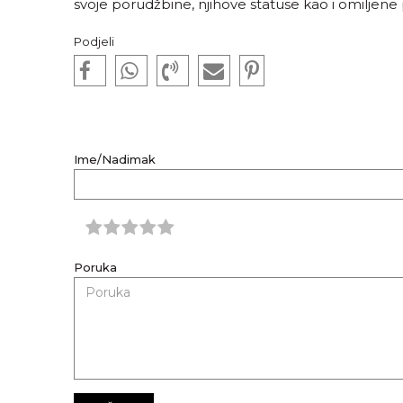
svoje porudžbine, njihove statuse kao i omiljene
Podjeli
Ime/Nadimak
Poruka