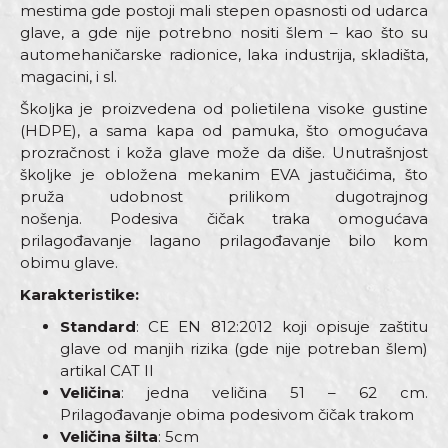
mestima gde postoji mali stepen opasnosti od udarca
glave, a gde nije potrebno nositi šlem – kao što su
automehaničarske radionice, laka industrija, skladišta,
magacini, i sl.
Školjka je proizvedena od polietilena visoke gustine
(HDPE), a sama kapa od pamuka, što omogućava
prozračnost i koža glave može da diše. Unutrašnjost
školjke je obložena mekanim EVA jastučićima, što
pruža udobnost prilikom dugotrajnog
nošenja. Podesiva čičak traka omogućava
prilagođavanje lagano prilagođavanje bilo kom
obimu glave.
Karakteristike:
Standard
: CE EN 812:2012 koji opisuje zaštitu
glave od manjih rizika (gde nije potreban šlem)
artikal CAT II
Veličina
: jedna veličina 51 – 62 cm.
Prilagođavanje obima podesivom čičak trakom
Veličina šilta
: 5cm