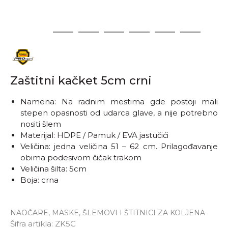
1
2
3
4
5
6
7
Zaštitni kačket 5cm crni
Namena: Na radnim mestima gde postoji mali
stepen opasnosti od udarca glave, a nije potrebno
nositi šlem
Materijal: HDPE / Pamuk / EVA jastučići
Veličina: jedna veličina 51 – 62 cm. Prilagođavanje
obima podesivom čičak trakom
Veličina šilta: 5cm
Boja: crna
NAOČARE, MASKE, ŠLEMOVI I ŠTITNICI ZA KOLJENA
Šifra artikla:
ZK5C