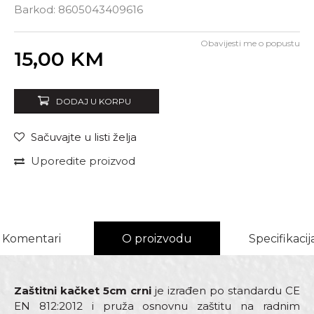
Barkod:
8605043409616
Obavijesti me o popustu
Unesi količinu
15,00
KM
DODAJ U KORPU
Sačuvajte u listi želja
Uporedite proizvod
Komentari
O proizvodu
Specifikacij
Zaštitni kačket 5cm crni
je izrađen po standardu CE
EN 812:2012 i pruža osnovnu zaštitu na radnim