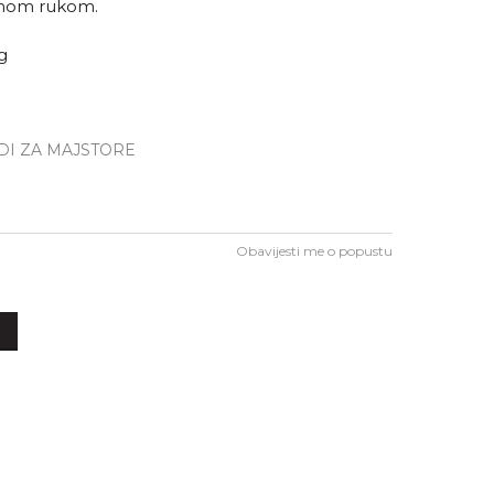
dnom rukom.
g
DI ZA MAJSTORE
Obavijesti me o popustu