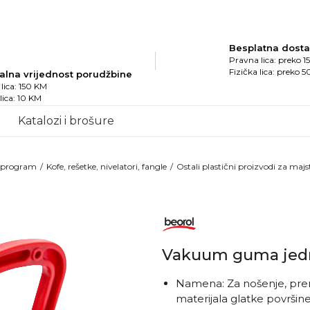
Besplatna dost
Pravna lica: preko 
Fizička lica: preko 
alna vrijednost porudžbine
lica: 150 KM
 lica: 10 KM
Katalozi i brošure
i program
Kofe, rešetke, nivelatori, fangle
Ostali plastični proizvodi za majs
Vakuum guma jed
Namena: Za nošenje, preme
materijala glatke površin