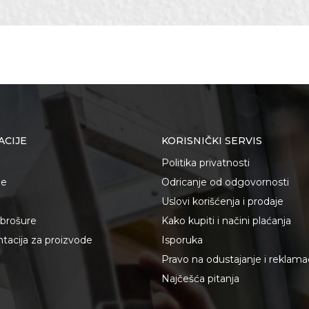
Plastika/Guma
Kamenoresci, Keramičari, Lakireri, Monteri
ACIJE
KORISNIČKI SERVIS
Politika privatnosti
je
Odricanje od odgovornosti
Uslovi korišćenja i prodaje
i brošure
Kako kupiti i načini plaćanja
acija za proizvode
Isporuka
Pravo na odustajanje i reklama
Najčešća pitanja