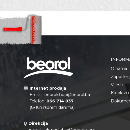
Poruka
Materijal
Zanat
POŠALJI
INFORM
O nama
Zaposlen
Vijesti
Internet prodaja
Katalozi 
E-mail:
beorolshop@beorol.ba
Telefon:
066 714 037
Dokument
(8-16h radnim danima)
Direkcija
E-mail:
fakturistabih@beorol.com