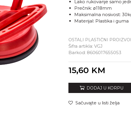
Lako rukovanje samo je
Prečnik: ø118mm
Maksimalna nosivost: 30k
Materijal: Plastika i guma
OSTALI PLASTIČNI PROIZVO
Šifra artikla:
VGJ
Barkod:
8606017655053
Unesi količinu
15,60
KM
DODAJ U KORPU
Sačuvajte u listi želja