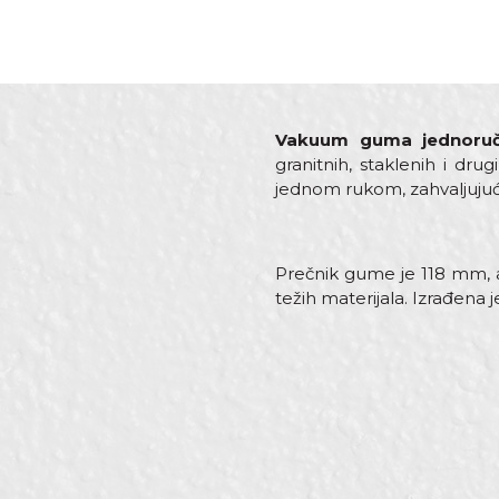
Vakuum guma
jednor
granitnih, staklenih i dr
jednom rukom, zahvaljuj
Prečnik gume je 118 mm, a
težih materijala. Izrađena j
Karakteristika
Ime/Nadimak
Kategorija
Brend
Dimenzija