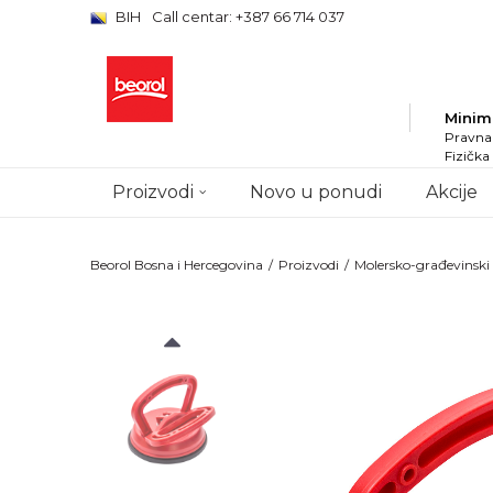
BIH
Call centar: +387 66 714 037
Minim
Pravna 
Fizička
Proizvodi
Novo u ponudi
Akcije
Beorol Bosna i Hercegovina
Proizvodi
Molersko-građevinsk