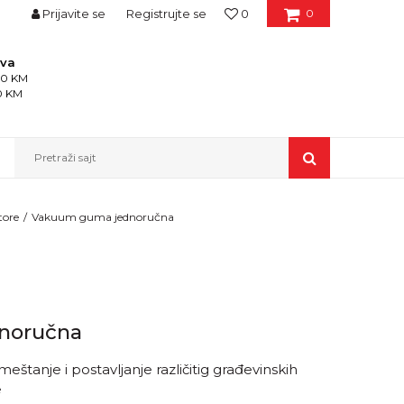
Prijavite se
Registrujte se
0
0
ava
150 KM
50 KM
Pretraži sajt
tore
Vakuum guma jednoručna
noručna
štanje i postavljanje različitig građevinskih
e