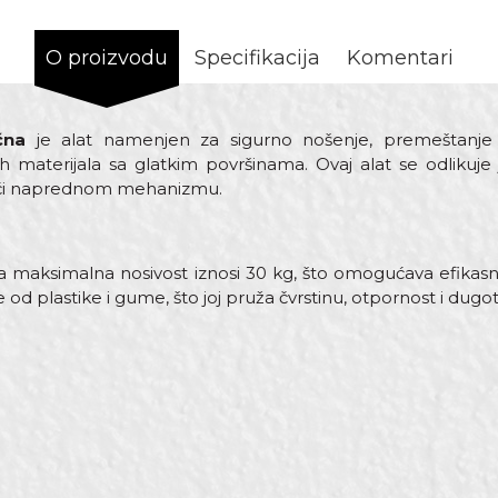
O proizvodu
Specifikacija
Komentari
učna
je alat namenjen za sigurno nošenje, premeštanje i
ugih materijala sa glatkim površinama. Ovaj alat se odliku
ući naprednom mehanizmu.
 maksimalna nosivost iznosi 30 kg, što omogućava efikas
e od plastike i gume, što joj pruža čvrstinu, otpornost i dugot
Vrijednost
Email
Ostali plastični proizvodi za majstore
Beorol
ø115mm