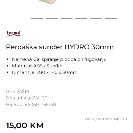
1
2
3
4
5
6
7
Perdaška sunđer HYDRO 30mm
Namena: Za ispiranje pločica pri fugovanju
Materijal: ABS / Sunđer
Dimenzije: 280 x 140 x 30mm
PERDAŠKE
Šifra artikla:
PSH30
Barkod:
8606017651581
Obavijesti me o popustu
Unesi količinu
15,00
KM