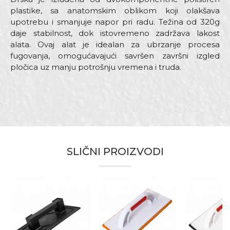
plastike, sa anatomskim oblikom koji olakšava
upotrebu i smanjuje napor pri radu. Težina od 320g
daje stabilnost, dok istovremeno zadržava lakost
alata. Ovaj alat je idealan za ubrzanje procesa
fugovanja, omogućavajući savršen završni izgled
pločica uz manju potrošnju vremena i truda.
Karakteristika
Vrijednost
Ime/Nadimak
Kategorija
Perdaške
SLIČNI PROIZVODI
Brend
Beorol
Email
Dimenzija
280 x 140mm
Materijal
ABS/Sunđer
Sunđeri namijenjeni ispiranju
Namjena
Poruka
pločica pri fugovanju