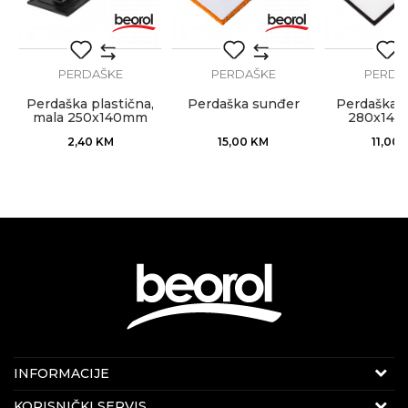
Zanat
Keramičari
PERDAŠKE
PERDAŠKE
PERDA
Perdaška plastična,
Perdaška sunđer
Perdaška 
mala 250x140mm
280x14
POŠALJI
2,40
KM
15,00
KM
11,00
Internet prodaja
INFORMACIJE
E-mail:
beorolshop@beorol.ba
O nama
KORISNIČKI SERVIS