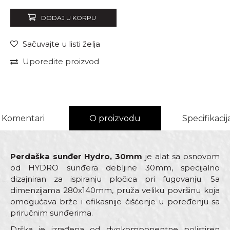
DODAJ U KORPU
Sačuvajte u listi želja
Uporedite proizvod
Komentari
O proizvodu
Specifikacij
Perdaška sunđer Hydro, 30mm
je alat sa osnovom
od HYDRO sunđera debljine 30mm, specijalno
dizajniran za ispiranju pločica pri fugovanju. Sa
dimenzijama 280x140mm, pruža veliku površinu koja
omogućava brže i efikasnije čišćenje u poređenju sa
priručnim sunđerima.
Drška je izrađena od dvokomponentne polistiren